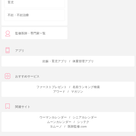
育児
不妊・不妊治療
監修医師・専門家一覧
アプリ
妊娠・育児アプリ
/
体重管理アプリ
おすすめサービス
ファーストプレゼント
/
名前ランキング検索
アワード
/
マガジン
関連サイト
ウーマンカレンダー
/
シニアカレンダー
ムーンカレンダー
/
シッテク
ヨムーノ
/
医師監修.com