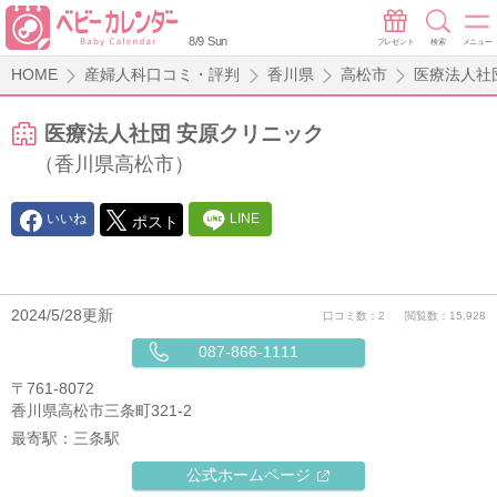
8/9 Sun
プレゼント
検索
メニュー
HOME
産婦人科口コミ・評判
香川県
高松市
医療法人社
医療法人社団 安原クリニック
（香川県高松市）
いいね
LINE
ポスト
2024/5/28更新
口コミ数：2
閲覧数：15,928
087-866-1111
〒761-8072
香川県高松市三条町321-2
最寄駅：
三条駅
公式ホームページ