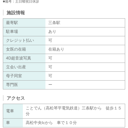
■備考：土日曜祝日休診
施設情報
最寄駅
三条駅
駐車場
あり
クレジット払い
可
女医の在籍
在籍あり
4D超音波写真
可
立会い出産
可
母子同室
可
専門医
ー
アクセス
ことでん（高松琴平電気鉄道）三条駅から 徒歩１５
電車
分
車
高松中央Icから 車で１０分