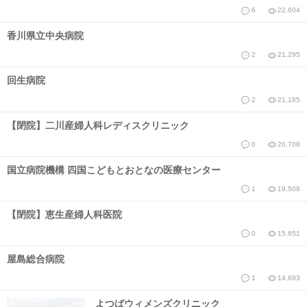
6
22,604
香川県立中央病院
2
21,295
回生病院
2
21,185
【閉院】二川産婦人科レディスクリニック
0
20,708
国立病院機構 四国こどもとおとなの医療センター
1
19,509
【閉院】恵生産婦人科医院
0
15,651
屋島総合病院
1
14,693
よつばウィメンズクリニック