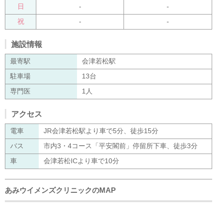
日
-
-
祝
-
-
施設情報
最寄駅
会津若松駅
駐車場
13台
専門医
1人
アクセス
電車
JR会津若松駅より車で5分、徒歩15分
バス
市内3・4コース「平安閣前」停留所下車、徒歩3分
車
会津若松ICより車で10分
あみウイメンズクリニックのMAP