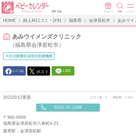
8/8 Sat
プレゼント
検索
メニュー
HOME
婦人科口コミ・評判
福島県
会津若松市
あみウイ
あみウイメンズクリニック
（福島県会津若松市）
不妊治療費助成指定医療機関
いいね
LINE
ポスト
2022/5/12更新
口コミ数：0
閲覧数：7,362
0242-37-1456
〒965-0009
福島県会津若松市八角町4-21
最寄駅：
会津若松駅