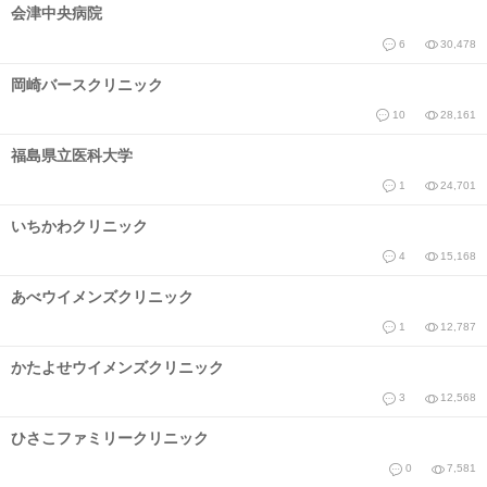
会津中央病院
6
30,478
岡崎バースクリニック
10
28,161
福島県立医科大学
1
24,701
いちかわクリニック
4
15,168
あべウイメンズクリニック
1
12,787
かたよせウイメンズクリニック
3
12,568
ひさこファミリークリニック
0
7,581