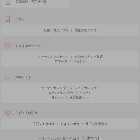
監修医師・専門家一覧
アプリ
妊娠・育児アプリ
/
体重管理アプリ
おすすめサービス
ファーストプレゼント
/
名前ランキング検索
アワード
/
マガジン
関連サイト
ウーマンカレンダー
/
シニアカレンダー
ムーンカレンダー
/
シッテク
ヨムーノ
/
医師監修.com
子育て支援団体
子育て支援機構
/
おぎゃー献金
/
母子栄養懇話会
ベビーカレンダーとは？
/
運営会社