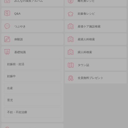
みんなの成長アルバム
離乳食レシピ
Q&A
妊娠食レシピ
つぶやき
産後ケア施設検索
体験談
産婦人科検索
基礎知識
婦人科検索
妊娠前・妊活
タウン誌
妊娠中
全員無料プレゼント
出産
育児
不妊・不妊治療