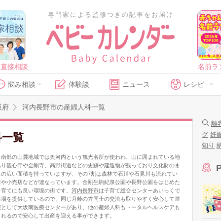
専門家による監修つきの記事をお届け
に直接相談
名前ラ
悩み相談
体験談
ニュース
レシピ
阪府
河内長野市の産婦人科一覧
離
グ
妊
科一覧
知り
、南部の山麓地域では奥河内という観光名所が使われ、山に囲まれている地
あり観心寺や金剛寺、高野街道などの史跡や建造物が残っており文化財のま
の広い面積を持っていますが、その7割は森林で石川や石見川も流れてい
店や小売店などが連なっています。金剛生駒紀泉公園や長野公園をはじめた
子育てにも良い環境の街です。
河内長野市
は子育て総合センターあいっくで
る場を提供しているので、同じ月齢の方同士の交流も取りやすく安心して遊
院として大坂南医療センターがあり、他の産婦人科もトータルヘルスケアも
くれるので安心して出産を迎える事ができます。