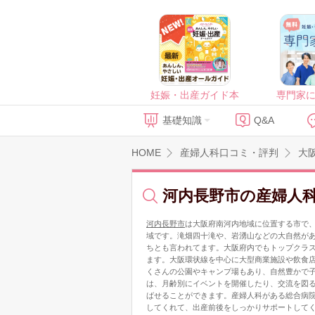
妊娠・出産ガイド本
専門家
基礎知識
Q&A
HOME
産婦人科口コミ・評判
大
河内長野市の産婦人
河内長野市
は大阪府南河内地域に位置する市で
域です。滝畑四十滝や、岩湧山などの大自然が
ちとも言われてます。大阪府内でもトップクラス
ます。大阪環状線を中心に大型商業施設や飲食
くさんの公園やキャンプ場もあり、自然豊かで
は、月齢別にイベントを開催したり、交流を図
ばせることができます。産婦人科がある総合病
してくれて、出産前後をしっかりサポートして