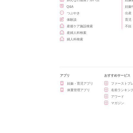
みんなの成長アルバム
妊娠
Q&A
妊娠
つぶやき
出産
体験談
育児
産後ケア施設検索
不妊
産婦人科検索
婦人科検索
アプリ
おすすめサービス
妊娠・育児アプリ
ファーストプ
体重管理アプリ
名前ランキン
アワード
マガジン