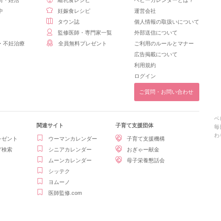
前・妊活
離乳食レシピ
ベビーカレンダーとは？
中
妊娠食レシピ
運営会社
タウン誌
個人情報の取扱いについて
監修医師・専門家一覧
外部送信について
・不妊治療
全員無料プレゼント
ご利用のルールとマナー
広告掲載について
利用規約
ログイン
ご質問・お問い合わせ
ベ
関連サイト
子育て支援団体
毎
わ
レゼント
ウーマンカレンダー
子育て支援機構
グ検索
シニアカレンダー
おぎゃー献金
ムーンカレンダー
母子栄養懇話会
シッテク
ヨムーノ
医師監修.com