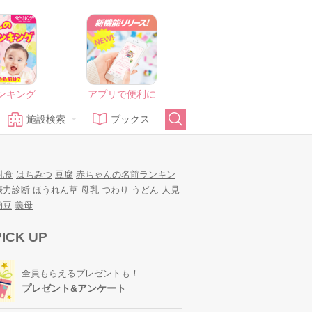
ンキング
アプリで便利に
施設検索
ブックス
乳食
はちみつ
豆腐
赤ちゃんの名前ランキン
娠力診断
ほうれん草
母乳
つわり
うどん
人見
納豆
義母
PICK UP
全員もらえるプレゼントも！
プレゼント&アンケート