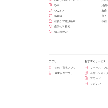
みんなの成長アルバム
妊娠
Q&A
妊娠
つぶやき
出産
体験談
育児
産後ケア施設検索
不妊
産婦人科検索
婦人科検索
アプリ
おすすめサービス
妊娠・育児アプリ
ファーストプ
体重管理アプリ
名前ランキン
アワード
マガジン