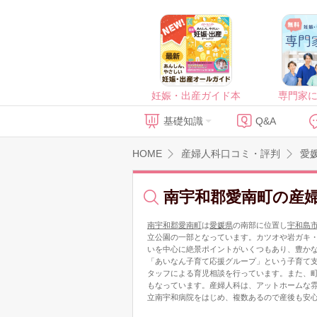
妊娠・出産ガイド本
専門家
基礎知識
Q&A
HOME
産婦人科口コミ・評判
愛
南宇和郡愛南町の産
南宇和郡愛南町
は
愛媛県
の南部に位置し
宇和島
立公園の一部となっています。カツオや岩ガキ
いを中心に絶景ポイントがいくつもあり、豊か
「あいなん子育て応援グループ」という子育て
タッフによる育児相談を行っています。また、
もなっています。産婦人科は、アットホームな
立南宇和病院をはじめ、複数あるので産後も安