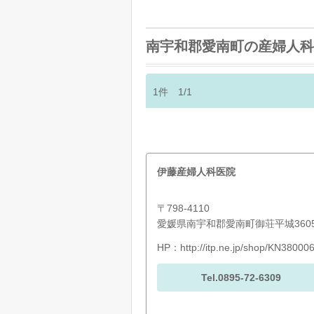
南宇和郡愛南町の産婦人科
1
件
1/1
伊藤産婦人科医院
〒798-4110
愛媛県南宇和郡愛南町御荘平城3605
HP：
http://itp.ne.jp/shop/KN3800
Tel.0895-72-6309