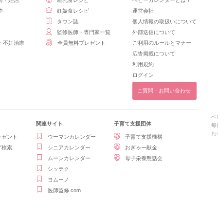
前・妊活
離乳食レシピ
ベビーカレンダーとは？
中
妊娠食レシピ
運営会社
タウン誌
個人情報の取扱いについて
監修医師・専門家一覧
外部送信について
・不妊治療
全員無料プレゼント
ご利用のルールとマナー
広告掲載について
利用規約
ログイン
ご質問・お問い合わせ
ベ
関連サイト
子育て支援団体
毎
わ
レゼント
ウーマンカレンダー
子育て支援機構
グ検索
シニアカレンダー
おぎゃー献金
ムーンカレンダー
母子栄養懇話会
シッテク
ヨムーノ
医師監修.com