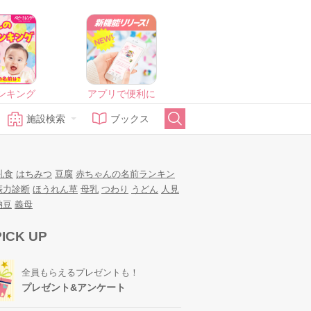
ンキング
アプリで便利に
施設検索
ブックス
乳食
はちみつ
豆腐
赤ちゃんの名前ランキン
娠力診断
ほうれん草
母乳
つわり
うどん
人見
納豆
義母
PICK UP
全員もらえるプレゼントも！
プレゼント&アンケート