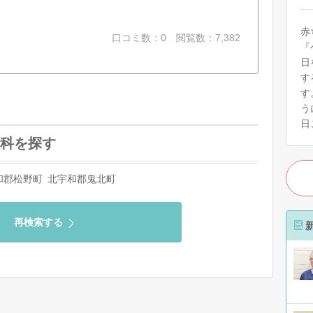
赤
口コミ数：0
閲覧数：7,382
『
日
す
す
う
日
科を探す
和郡松野町
北宇和郡鬼北町
再検索する