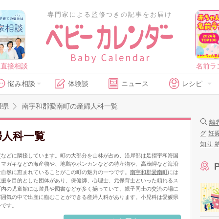
専門家による監修つきの記事をお届け
に直接相談
名前ラ
悩み相談
体験談
ニュース
レシピ
媛県
南宇和郡愛南町の産婦人科一覧
離
グ
妊
婦人科一覧
知り
市
などに隣接しています。町の大部分を山林が占め、沿岸部は足摺宇和海国
・マガキなどの海産物や、地鶏やポンカンなどの特産物や、高茂岬など海沿
な自然に恵まれていることがこの町の魅力の一つです。
南宇和郡愛南町
には
支援を目的とした団体があり、保健師、心理士、元保育士といった頼れるス
町内の児童館には遊具や図書などが多く揃っていて、親子同士の交流の場に
雰囲気の中で出産に臨むことができる産婦人科があります。小児科は愛媛県
心です。