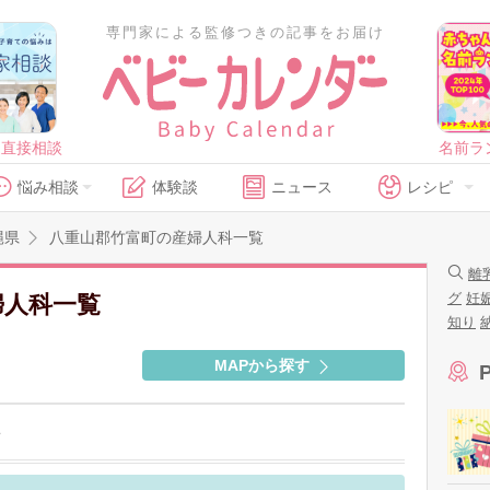
専門家による監修つきの記事をお届け
に直接相談
名前ラ
悩み相談
体験談
ニュース
レシピ
縄県
八重山郡竹富町の産婦人科一覧
離
グ
妊
婦人科一覧
知り
MAPから探す