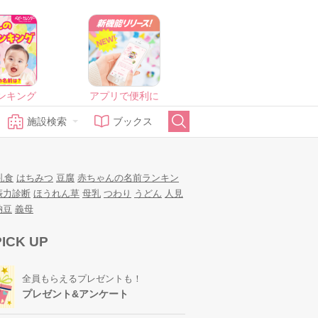
ンキング
アプリで便利に
施設検索
ブックス
乳食
はちみつ
豆腐
赤ちゃんの名前ランキン
娠力診断
ほうれん草
母乳
つわり
うどん
人見
納豆
義母
PICK UP
全員もらえるプレゼントも！
プレゼント&アンケート