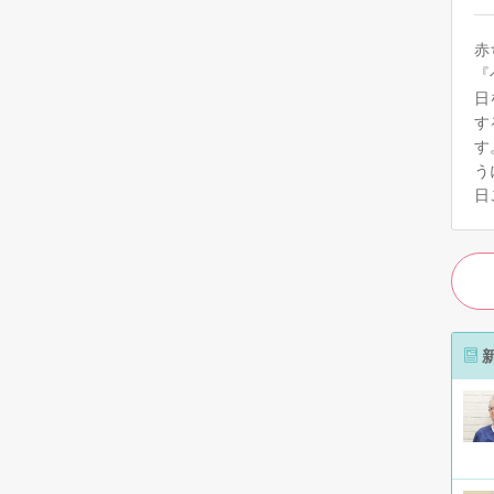
赤
『
日
す
す
う
日