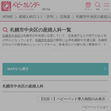
8/8 Sat
プレゼント
検索
メニュー
HOME
産婦人科口コミ・評判
北海道
札幌市中央区の産婦人
札幌市中央区の産婦人科一覧
札幌市中央区
は札幌市の中央部に位置していて、北海道庁などの官庁があり市
の中心となっています。
札幌市中央区
の東部にはJR札幌駅や大通公園、札幌時
計台などの観光地やショッピングモール、飲食店などが建ち並ぶ繁華街で、た
...
くさんの人々でにぎわっています。一方、区の西部には宮の森・大倉山地区な
どの自然が多く残る地域です。また、市街地周辺にも円山公園や中島公園、旭
山公園などがあり子育て環境に適しています。子育て支援としては、区で開催
している子育て講座や、保育士による子育て相談、幼稚園の開放など、情報交
換や交流の場を設けています。産婦人科は、札幌厚生病院や札幌医科大学付属
MAPから探す
病院などの総合病院のほかにも、婦人・小児病院、クリニックが多数あるの
で、産前から産後まで安心してお産ができる自分の理想とする産婦人科を選べ
ます。
札幌市中央区の産婦人科
【注目！】ベビーパッド導入病院のみ表示
ベビーパッドとは？