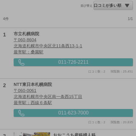
並び替え
4件
1/1
1
市立札幌病院
〒060-8604
北海道札幌市中央区北11条西13-1-1
最寄駅：桑園駅
011-726-2211
口コミ数：2
閲覧数：25,451
2
NTT東日本札幌病院
〒060-0061
北海道札幌市中央区南一条西15丁目
最寄駅：西線６条駅
011-623-7000
口コミ数：2
閲覧数：20,835
おおこうち産科婦人科