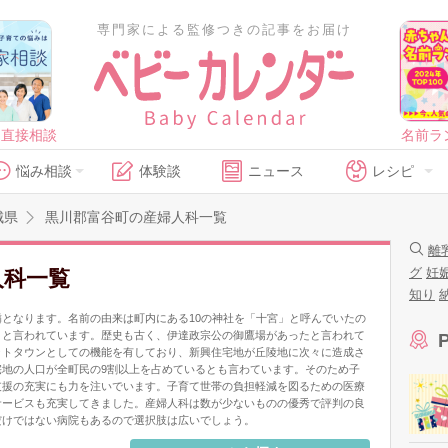
専門家による監修つきの記事をお届け
に直接相談
名前ラ
悩み相談
体験談
ニュース
レシピ
城県
黒川郡富谷町の産婦人科一覧
離
グ
妊
人科一覧
知り
となります。名前の由来は町内にある10の神社を「十宮」と呼んでいたの
とと言われています。歴史も古く、伊達政宗公の御鷹場があったと言われて
ットタウンとしての機能を有しており、新興住宅地が丘陵地に次々に造成さ
地の人口が全町民の9割以上を占めているとも言わています。そのため子
支援の充実にも力を注いでいます。子育て世帯の負担軽減を図るための医療
サービスも充実してきました。産婦人科は数が少ないものの優秀で評判の良
だけではない病院もあるので選択肢は広いでしょう。