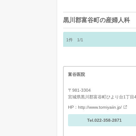
黒川郡富谷町の産婦人科
1
件
1/1
富谷医院
〒981-3304
宮城県黒川郡富谷町ひより台1丁目45
HP：
http://www.tomiyaiin.jp/
Tel.022-358-2871