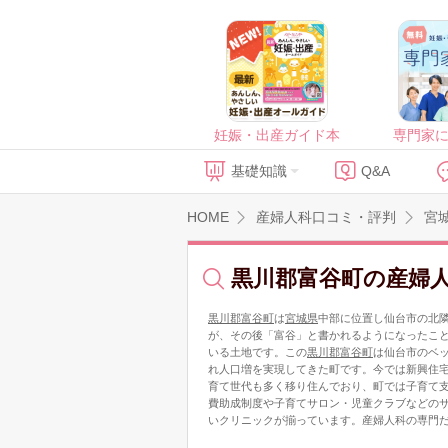
妊娠・出産ガイド本
専門家
基礎知識
Q&A
HOME
産婦人科口コミ・評判
宮
黒川郡富谷町の産婦
黒川郡富谷町
は
宮城県
中部に位置し仙台市の北隣
が、その後「富谷」と書かれるようになったこ
いる土地です。この
黒川郡富谷町
は仙台市のベ
れ人口増を実現してきた町です。今では新興住宅
育て世代も多く移り住んでおり、町では子育て
費助成制度や子育てサロン・児童クラブなどの
いクリニックが揃っています。産婦人科の専門