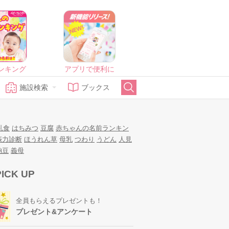
ンキング
アプリで便利に
施設検索
ブックス
乳食
はちみつ
豆腐
赤ちゃんの名前ランキン
娠力診断
ほうれん草
母乳
つわり
うどん
人見
納豆
義母
PICK UP
全員もらえるプレゼントも！
プレゼント&アンケート