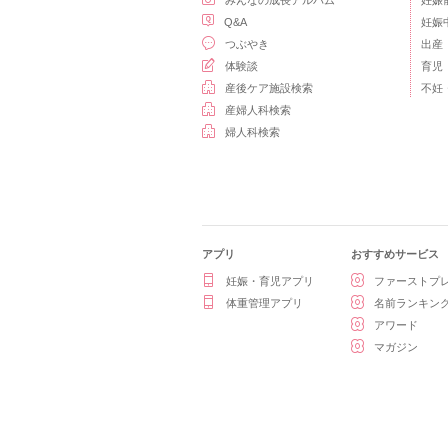
みんなの成長アルバム
妊娠
Q&A
妊娠
つぶやき
出産
体験談
育児
産後ケア施設検索
不妊
産婦人科検索
婦人科検索
アプリ
おすすめサービス
妊娠・育児アプリ
ファーストプ
体重管理アプリ
名前ランキン
アワード
マガジン