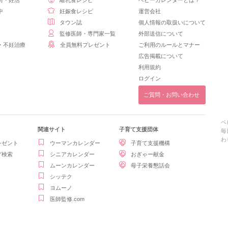
前・妊活
離乳食レシピ
ベビーカレンダーとは？
中
妊娠食レシピ
運営会社
タウン誌
個人情報の取扱いについて
監修医師・専門家一覧
外部送信について
・不妊治療
全員無料プレゼント
ご利用のルールとマナー
広告掲載について
利用規約
ログイン
ご質問・お問い合わせ
ベ
関連サイト
子育て支援団体
毎
わ
レゼント
ウーマンカレンダー
子育て支援機構
グ検索
シニアカレンダー
おぎゃー献金
ムーンカレンダー
母子栄養懇話会
シッテク
ヨムーノ
医師監修.com