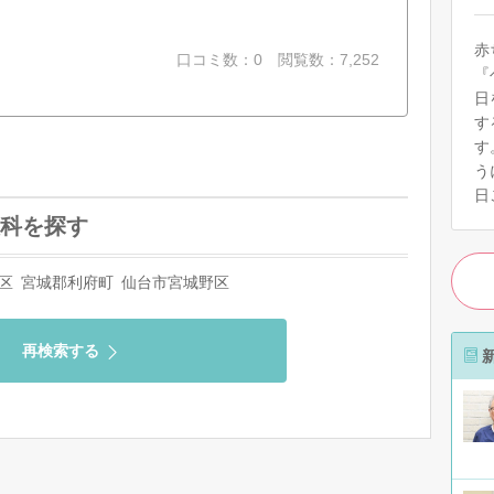
赤
口コミ数：0
閲覧数：7,252
『
日
す
す
う
日
科を探す
区
宮城郡利府町
仙台市宮城野区
再検索する