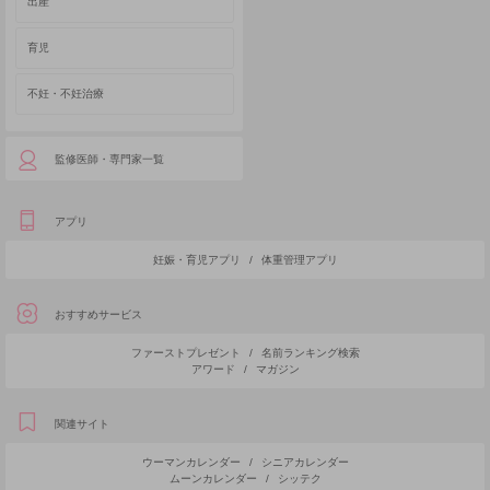
出産
育児
不妊・不妊治療
監修医師・専門家一覧
アプリ
妊娠・育児アプリ
/
体重管理アプリ
おすすめサービス
ファーストプレゼント
/
名前ランキング検索
アワード
/
マガジン
関連サイト
ウーマンカレンダー
/
シニアカレンダー
ムーンカレンダー
/
シッテク