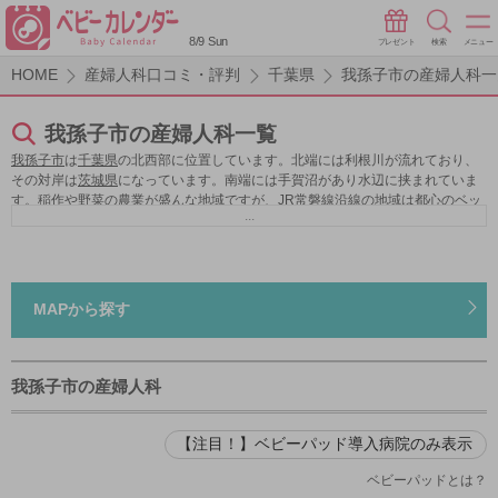
8/9 Sun
プレゼント
検索
メニュー
HOME
産婦人科口コミ・評判
千葉県
我孫子市の産婦人科一
我孫子市の産婦人科一覧
我孫子市
は
千葉県
の北西部に位置しています。北端には利根川が流れており、
その対岸は
茨城県
になっています。南端には手賀沼があり水辺に挟まれていま
す。稲作や野菜の農業が盛んな地域ですが、JR常磐線沿線の地域は都心のベッ
...
ドタウンとして発展しています。
我孫子市
では子育て支援が積極的に進められ
ており、保育園や学童保育室が整備されていたり、公立の子育て支援施設も各
地に設置されています。野菜の産地なので新鮮な野菜が手に入りやすく、子供
の食育にも役立ちます。すぐに畑の広がるのどかな場所に出られるので、自然
豊かな環境でのびのびと子育てができます。
我孫子市
の産婦人科には、内科や
MAPから探す
小児科など妊婦だけでなく家族までをしっかりサポートしてくれる体制の整っ
たクリニックが存在します。産婦人科のある総合病院は市内にありませんが、
近隣の柏市にある東京慈恵会医科大学附属柏病院など市外の病院に選択肢があ
ります。同様に柏市には産婦人科のクリニックが多いので、その中からも自分
我孫子市の産婦人科
に合ったクリニックを選択できます。
【注目！】ベビーパッド導入病院のみ表示
ベビーパッドとは？