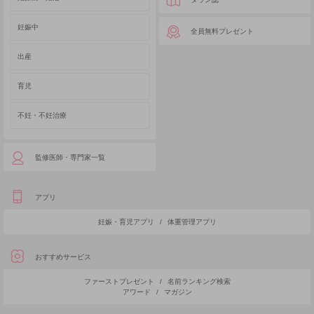
妊娠中
全員無料プレゼント
出産
育児
不妊・不妊治療
監修医師・専門家一覧
アプリ
妊娠・育児アプリ
/
体重管理アプリ
おすすめサービス
ファーストプレゼント
/
名前ランキング検索
アワード
/
マガジン