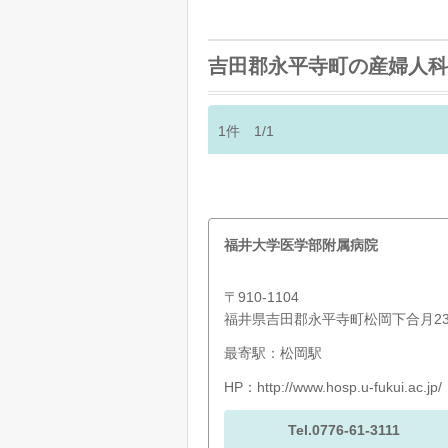
吉田郡永平寺町の産婦人科
1
件
1/1
福井大学医学部附属病院
〒910-1104
福井県吉田郡永平寺町松岡下合月23
最寄駅：松岡駅
HP：
http://www.hosp.u-fukui.ac.jp/
Tel.0776-61-3111