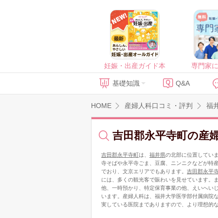
妊娠・出産ガイド本
専門家
基礎知識
Q&A
HOME
産婦人科口コミ・評判
福
吉田郡永平寺町の産
吉田郡永平寺町
は、
福井県
の北部に位置してい
寺そばや永平寺ごま、豆腐、ニンニクなどが特
でおり、文京エリアでもあります。
吉田郡永平
には、多くの観光客で賑わいを見せています。
他、一時預かり、特定保育事業の他、えいへいじ
います。産婦人科は、福井大学医学部付属病院
実している医院までありますので、より理想的