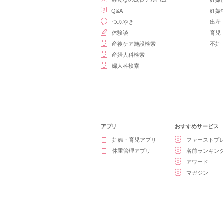
みんなの成長アルバム
妊娠
Q&A
妊娠
つぶやき
出産
体験談
育児
産後ケア施設検索
不妊
産婦人科検索
婦人科検索
アプリ
おすすめサービス
妊娠・育児アプリ
ファーストプ
体重管理アプリ
名前ランキン
アワード
マガジン