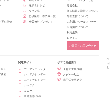
前・妊活
離乳食レシピ
ベビーカレンダーとは？
中
妊娠食レシピ
運営会社
タウン誌
個人情報の取扱いについて
監修医師・専門家一覧
外部送信について
・不妊治療
全員無料プレゼント
ご利用のルールとマナー
広告掲載について
利用規約
ログイン
ご質問・お問い合わせ
ベ
関連サイト
子育て支援団体
毎
わ
レゼント
ウーマンカレンダー
子育て支援機構
グ検索
シニアカレンダー
おぎゃー献金
ムーンカレンダー
母子栄養懇話会
シッテク
ヨムーノ
医師監修.com