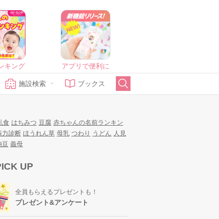
ンキング
アプリで便利に
施設検索
ブックス
乳食
はちみつ
豆腐
赤ちゃんの名前ランキン
娠力診断
ほうれん草
母乳
つわり
うどん
人見
納豆
義母
PICK UP
全員もらえるプレゼントも！
プレゼント&アンケート