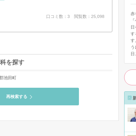
赤
口コミ数：3
閲覧数：25,098
『
日
す
す
う
日
科を探す
郡池田町
再検索する