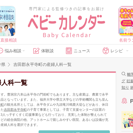
専門家による監修つきの記事をお届け
に直接相談
名前ラ
悩み相談
体験談
ニュース
レシピ
井県
吉田郡永平寺町の産婦人科一覧
離
グ
妊
婦人科一覧
知り
ます。曹洞宗六本山永平寺の門前町でもあります。主な産業は、農業で永平
産品となっています。また、福井大学や県立大学などの学術機関も立ち並ん
寺町
の観光名所としては、永平寺ダムや九頭竜川鳴鹿大堤などがあり、休日
また
吉田郡永平寺町
の子育て事業としては、子育て支援センターの設置の
3人っ子すくすく応援事業なども行っており、充実した体制が整えられて
などの総合病院の他、アットホームで親しみやすい医院、あるいは設備が充
な産婦人科を選択できます。