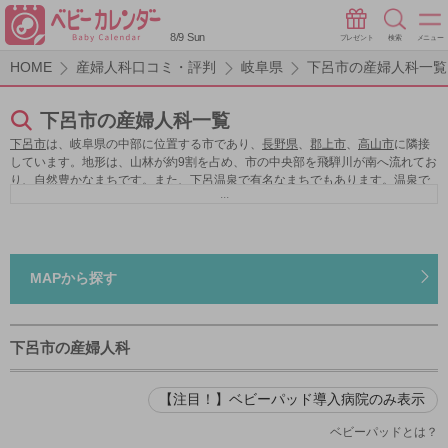
8/9 Sun
プレゼント
検索
メニュー
HOME
産婦人科口コミ・評判
岐阜県
下呂市の産婦人科一覧
下呂市の産婦人科一覧
下呂市
は、岐阜県の中部に位置する市であり、
長野県
、
郡上市
、
高山市
に隣接
しています。地形は、山林が約9割を占め、市の中央部を飛騨川が南へ流れてお
り、自然豊かなまちです。また、下呂温泉で有名なまちでもあります。温泉で
...
有名なことから、観光関連産業が盛んです。下呂温泉だけでなく、濁河温泉、
湯屋温泉等の数種の温泉があります。飛騨川沿いにある飛騨川公園や、孝子ヶ
池公園等、自然の中の公園もあります。
下呂市
は、下呂市少子化対策を掲げて
おり、充実した子育て支援として、第３子保育料無料化や、子育て支援センタ
ーを設け、親と子のふれあいの場「子育て広場」を開催しており、子育ての悩
MAPから探す
み等の相談も受け付けています。
下呂市
は結婚から妊娠出産まで、途切れなく
細やかにサポートしています。産婦人科は、岐阜県立下呂温泉病院や個人の医
院があり、、妊娠から出産まで、産婦人科選びに困りません。
下呂市の産婦人科
【注目！】ベビーパッド導入病院のみ表示
ベビーパッドとは？