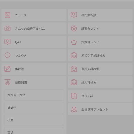
ニュース
専門家相談
みんなの成長アルバム
離乳食レシピ
Q&A
妊娠食レシピ
つぶやき
産後ケア施設検索
体験談
産婦人科検索
基礎知識
婦人科検索
妊娠前・妊活
タウン誌
妊娠中
全員無料プレゼント
出産
育児