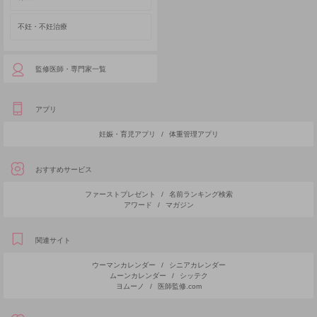
不妊・不妊治療
監修医師・専門家一覧
アプリ
妊娠・育児アプリ
/
体重管理アプリ
おすすめサービス
ファーストプレゼント
/
名前ランキング検索
アワード
/
マガジン
関連サイト
ウーマンカレンダー
/
シニアカレンダー
ムーンカレンダー
/
シッテク
ヨムーノ
/
医師監修.com