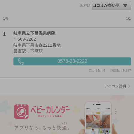
並び替え
1件
1/1
1
岐阜県立下呂温泉病院
〒509-2202
岐阜県下呂市森2211番地
最寄駅：下呂駅
0576-23-2222
口コミ数：2
閲覧数：8,127
アイコン説明