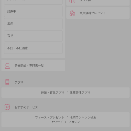
妊娠中
全員無料プレゼント
出産
育児
不妊・不妊治療
監修医師・専門家一覧
アプリ
妊娠・育児アプリ
/
体重管理アプリ
おすすめサービス
ファーストプレゼント
/
名前ランキング検索
アワード
/
マガジン