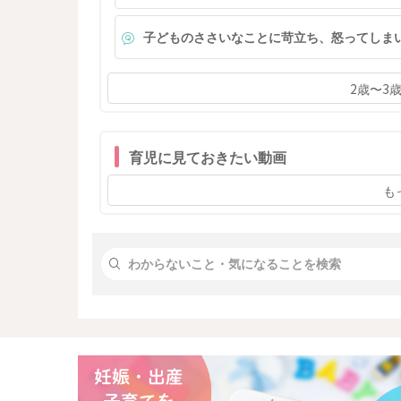
ってあげて、美味しいご飯を用意してあげたいの
に。 娘にも美味しいご飯をたくさん作ってあげて
子どものささいなことに苛立ち、怒ってしま
日中もたくさんお出かけしてあげたい。 一人の時
もたまには過ごしたい。 理想と現実のギャップ
と、自分自身の情けなさに押しつぶされそうです
2歳〜3
日中元気に過ごすには、 まず何から改善すべきで
ょうか、、、。
育児に見ておきたい動画
も