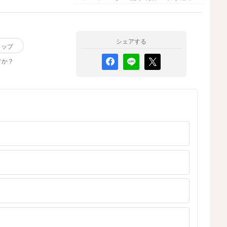
て
レ
シェアする
リップ
すか？
ば
言