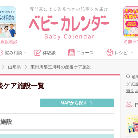
専門家による監修つきの記事をお届け
に直接相談
名前ラ
悩み相談
体験談
ニュース
レシピ
山形県
東田川郡三川町の産後ケア施設
離
グ
妊
後ケア施設一覧
知り
MAPから探す
施設