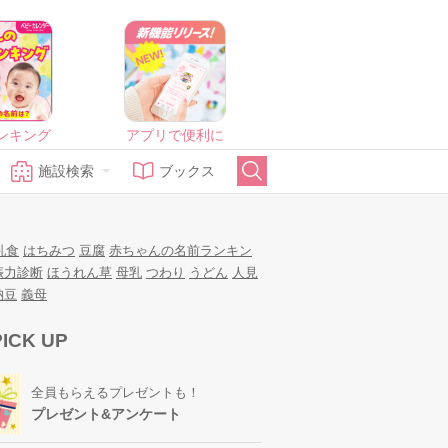
ンキング
アプリで便利に
施設検索
ブックス
乳食
はちみつ
豆腐
赤ちゃんの名前ランキン
娠力診断
ほうれん草
母乳
つわり
うどん
人見
納豆
義母
PICK UP
全員もらえるプレゼントも！
プレゼント&アンケート