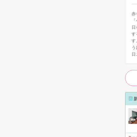
赤
『
日
す
す
う
日