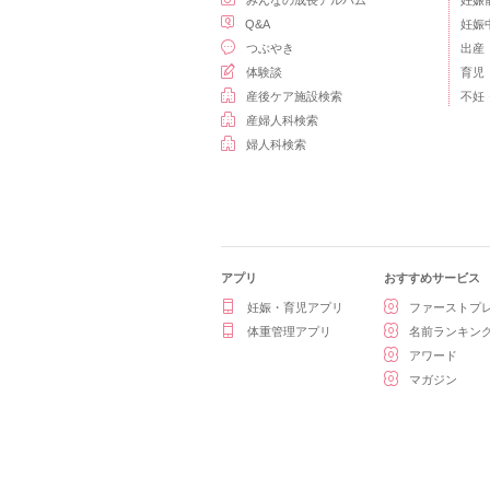
みんなの成長アルバム
妊娠
Q&A
妊娠
つぶやき
出産
体験談
育児
産後ケア施設検索
不妊
産婦人科検索
婦人科検索
アプリ
おすすめサービス
妊娠・育児アプリ
ファーストプ
体重管理アプリ
名前ランキン
アワード
マガジン