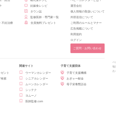
前・妊活
離乳食レシピ
ベビーカレンダーとは？
中
妊娠食レシピ
運営会社
タウン誌
個人情報の取扱いについて
監修医師・専門家一覧
外部送信について
・不妊治療
全員無料プレゼント
ご利用のルールとマナー
広告掲載について
利用規約
ログイン
ご質問・お問い合わせ
ベ
関連サイト
子育て支援団体
毎
わ
レゼント
ウーマンカレンダー
子育て支援機構
グ検索
シニアカレンダー
おぎゃー献金
ムーンカレンダー
母子栄養懇話会
シッテク
ヨムーノ
医師監修.com