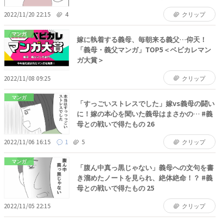
2022/11/20 22:15
4
クリップ
マンガ
嫁に執着する義母、毎朝来る義父…仰天！
「義母・義父マンガ」TOP5＜ベビカレマン
ガ大賞＞
2022/11/08 09:25
クリップ
マンガ
「すっごいストレスでした」嫁vs義母の闘い
に！嫁の本心を聞いた義母はまさかの… #義
母との戦いで得たもの 26
2022/11/06 16:15
1
5
クリップ
マンガ
「腹ん中真っ黒じゃない」義母への文句を書
き溜めたノートを見られ、絶体絶命！？ #義
母との戦いで得たもの 25
2022/11/05 22:15
クリップ