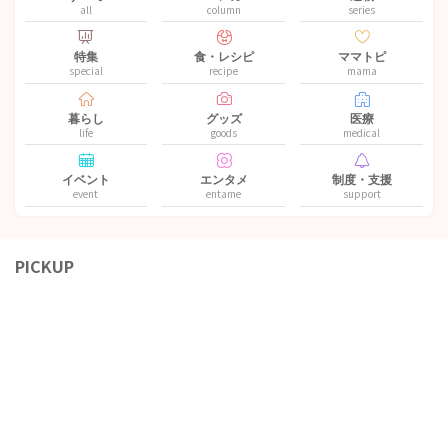
all
column
series
特集
食・レシピ
ママトピ
special
recipe
mama
暮らし
グッズ
医療
life
goods
medical
イベント
エンタメ
制度・支援
event
entame
support
PICKUP