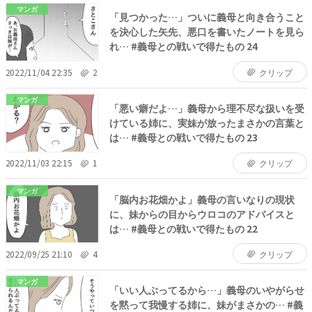
マンガ
「見つかった…」ついに義母と向き合うこと
を決心した矢先、悪口を書いたノートを見ら
れ… #義母との戦いで得たもの 24
2022/11/04 22:35
2
クリップ
マンガ
「悪い癖だよ…」義母から理不尽な扱いを受
けている姉に、実妹が放ったまさかの言葉と
は… #義母との戦いで得たもの 23
2022/11/03 22:15
1
クリップ
マンガ
「脳内お花畑かよ」義母の言いなりの現状
に、妹からの目からウロコのアドバイスと
は… #義母との戦いで得たもの 22
2022/09/25 21:10
4
クリップ
マンガ
「いい人ぶってるから…」義母のいやがらせ
を黙って我慢する姉に、妹がまさかの… #義