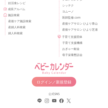
妊活食レシピ
シッテク
成長アルバム
ヨムーノ
施設検索
医師監修.com
産後ケア施設検索
産後ケアサロン ひより青山
産婦人科検索
産後ケアサロン ひより芝浦
婦人科検索
子育て支援団体
子育て支援機構
おぎゃー献金
母子栄養懇話会
ログイン／新規登録
公式SNS