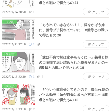
母との戦いで得たもの 21
2022/09/24 20:50
1
クリップ
マンガ
「もう出ていきなさい！！」嫁をかばう妹
に、義母ブチ切れてついに… #義母との戦い
で得たもの 20
2022/09/23 22:10
1
1
クリップ
マンガ
「妹は不良で姉は家事もろくに…」義母と妹
の口喧嘩で追い詰められた義母がまさかの…
#義母との戦いで得たもの 19
2022/09/19 22:30
1
4
クリップ
マンガ
「どういう教育受けてきたの？」義母vs妹の
バトル勃発！妹が義母に放った言葉に… #義
母との戦いで得たもの 18
2022/09/18 23:10
2
クリップ