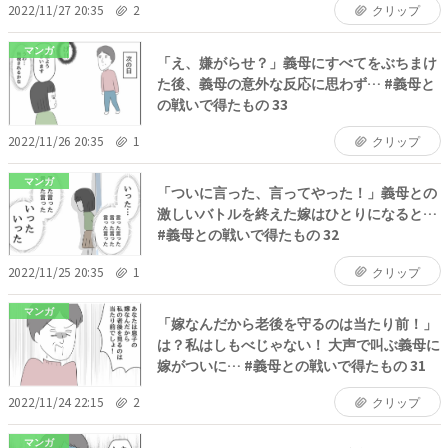
2022/11/27 20:35
2
クリップ
マンガ
「え、嫌がらせ？」義母にすべてをぶちまけ
た後、義母の意外な反応に思わず… #義母と
の戦いで得たもの 33
2022/11/26 20:35
1
クリップ
マンガ
「ついに言った、言ってやった！」義母との
激しいバトルを終えた嫁はひとりになると…
#義母との戦いで得たもの 32
2022/11/25 20:35
1
クリップ
マンガ
「嫁なんだから老後を守るのは当たり前！」
は？私はしもべじゃない！ 大声で叫ぶ義母に
嫁がついに… #義母との戦いで得たもの 31
2022/11/24 22:15
2
クリップ
マンガ