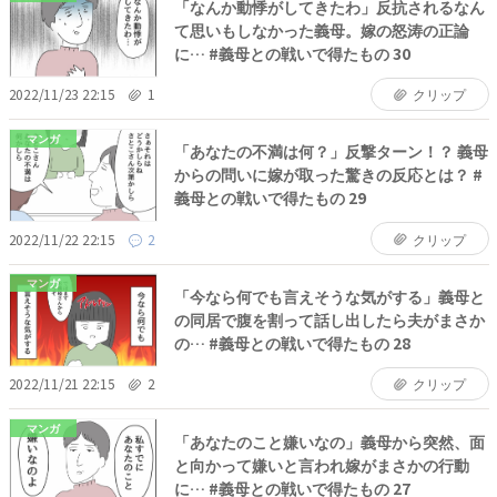
「なんか動悸がしてきたわ」反抗されるなん
て思いもしなかった義母。嫁の怒涛の正論
に… #義母との戦いで得たもの 30
2022/11/23 22:15
1
クリップ
マンガ
「あなたの不満は何？」反撃ターン！？ 義母
からの問いに嫁が取った驚きの反応とは？ #
義母との戦いで得たもの 29
2022/11/22 22:15
2
クリップ
マンガ
「今なら何でも言えそうな気がする」義母と
の同居で腹を割って話し出したら夫がまさか
の… #義母との戦いで得たもの 28
2022/11/21 22:15
2
クリップ
マンガ
「あなたのこと嫌いなの」義母から突然、面
と向かって嫌いと言われ嫁がまさかの行動
に… #義母との戦いで得たもの 27