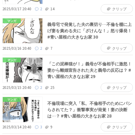
2025/03/17 20:40
2
14
クリップ
マンガ
義母宅で発覚した夫の裏切り…不倫を棚に上
げ妻を責める夫に「ざけんな！」怒り爆発！
#青い屋根の大きなお家 30
2025/03/16 20:40
2
7
クリップ
マンガ
「この泥棒猫が！」義母が不倫相手に激怒！
妻から離婚宣告された夫と義母の反応は？ #
青い屋根の大きなお家 29
2025/03/15 20:40
2
25
クリップ
マンガ
不倫現場に突入「私、不倫相手のためにパシ
らされてた？」衝撃事実が発覚！妻の決断
は…？ #青い屋根の大きなお家 28
2025/03/14 20:40
3
9
クリップ