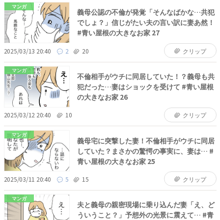
マンガ
義母公認の不倫が発覚「そんなばかな…共犯
でしょ？」信じがたい夫の言い訳に妻あ然！
#青い屋根の大きなお家 27
2025/03/13 20:40
2
20
クリップ
マンガ
不倫相手がウチに同居していた！？義母も共
犯だった…妻はショックを受けて #青い屋根
の大きなお家 26
2025/03/12 20:40
10
クリップ
マンガ
義母宅に突撃した妻！不倫相手がウチに同居
していた？まさかの驚愕の事実に、妻は… #
青い屋根の大きなお家 25
2025/03/11 20:40
5
15
クリップ
マンガ
夫と義母の親密現場に乗り込んだ妻「え、ど
ういうこと？」予想外の光景に震えて… #青