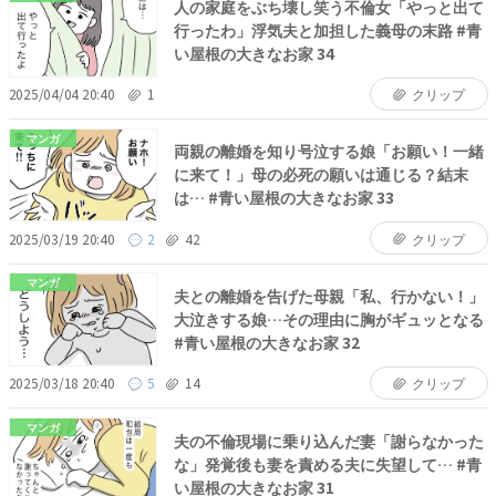
人の家庭をぶち壊し笑う不倫女「やっと出て
行ったわ」浮気夫と加担した義母の末路 #青
い屋根の大きなお家 34
2025/04/04 20:40
1
クリップ
マンガ
両親の離婚を知り号泣する娘「お願い！一緒
に来て！」母の必死の願いは通じる？結末
は… #青い屋根の大きなお家 33
2025/03/19 20:40
2
42
クリップ
マンガ
夫との離婚を告げた母親「私、行かない！」
大泣きする娘…その理由に胸がギュッとなる
#青い屋根の大きなお家 32
2025/03/18 20:40
5
14
クリップ
マンガ
夫の不倫現場に乗り込んだ妻「謝らなかった
な」発覚後も妻を責める夫に失望して… #青
い屋根の大きなお家 31