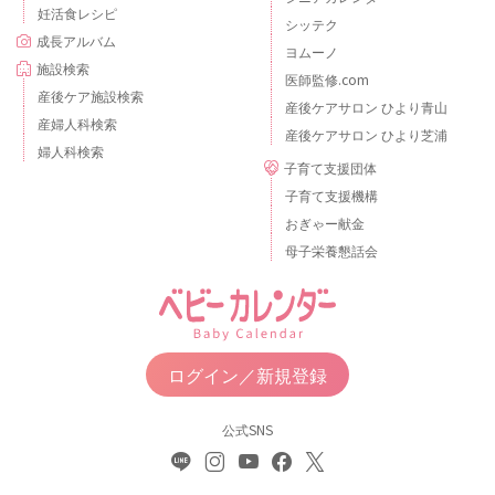
妊活食レシピ
シッテク
成長アルバム
ヨムーノ
施設検索
医師監修.com
産後ケア施設検索
産後ケアサロン ひより青山
産婦人科検索
産後ケアサロン ひより芝浦
婦人科検索
子育て支援団体
子育て支援機構
おぎゃー献金
母子栄養懇話会
ログイン／新規登録
公式SNS