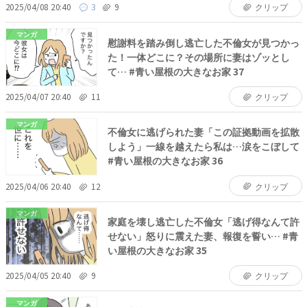
2025/04/08 20:40
3
9
クリップ
マンガ
慰謝料を踏み倒し逃亡した不倫女が見つかっ
た！一体どこに？その場所に妻はゾッとし
て… #青い屋根の大きなお家 37
2025/04/07 20:40
11
クリップ
マンガ
不倫女に逃げられた妻「この証拠動画を拡散
しよう」一線を越えたら私は…涙をこぼして
#青い屋根の大きなお家 36
2025/04/06 20:40
12
クリップ
マンガ
家庭を壊し逃亡した不倫女「逃げ得なんて許
せない」怒りに震えた妻、報復を誓い… #青
い屋根の大きなお家 35
2025/04/05 20:40
9
クリップ
マンガ