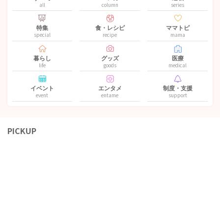
all
column
series
特集
食・レシピ
ママトピ
special
recipe
mama
暮らし
グッズ
医療
life
goods
medical
イベント
エンタメ
制度・支援
event
entame
support
PICKUP