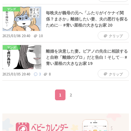
マンガ
毎晩夫が義母の元へ「ふたりがイケナイ関
係？まさか」離婚したい妻、夫の悪行を探る
ために… #青い屋根の大きなお家 20
2025/03/06 20:40
10
クリップ
マンガ
離婚を決意した妻。ピアノの先生に相談する
と自称「離婚のプロ」だと告白！そして… #
青い屋根の大きなお家 19
2025/03/05 20:40
3
8
クリップ
1
2