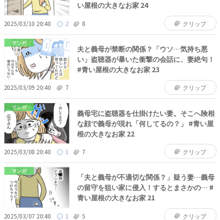
い屋根の大きなお家 24
2025/03/10 20:40
2
8
クリップ
マンガ
夫と義母が禁断の関係？「ウソ…気持ち悪
い」盗聴器が暴いた衝撃の会話に、妻絶句！
#青い屋根の大きなお家 23
2025/03/09 20:40
7
クリップ
マンガ
義母宅に盗聴器を仕掛けたい妻。そこへ険相
な顔で義母が現れ「何してるの？」 #青い屋
根の大きなお家 22
2025/03/08 20:40
1
7
クリップ
マンガ
「夫と義母が不適切な関係？」疑う妻…義母
の留守を狙い家に侵入！するとまさかの… #
青い屋根の大きなお家 21
2025/03/07 20:40
1
5
クリップ