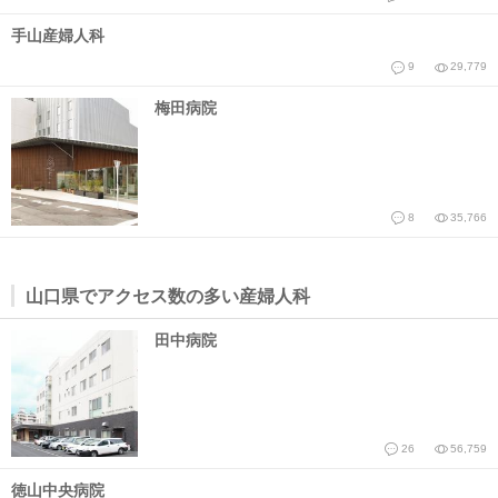
手山産婦人科
9
29,779
梅田病院
8
35,766
山口県でアクセス数の多い産婦人科
田中病院
26
56,759
徳山中央病院