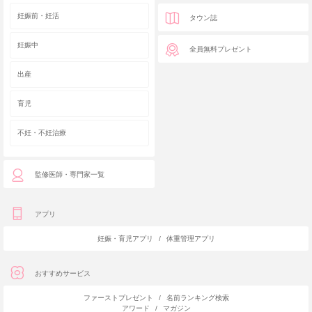
妊娠前・妊活
タウン誌
妊娠中
全員無料プレゼント
出産
育児
不妊・不妊治療
監修医師・専門家一覧
アプリ
妊娠・育児アプリ
/
体重管理アプリ
おすすめサービス
ファーストプレゼント
/
名前ランキング検索
アワード
/
マガジン