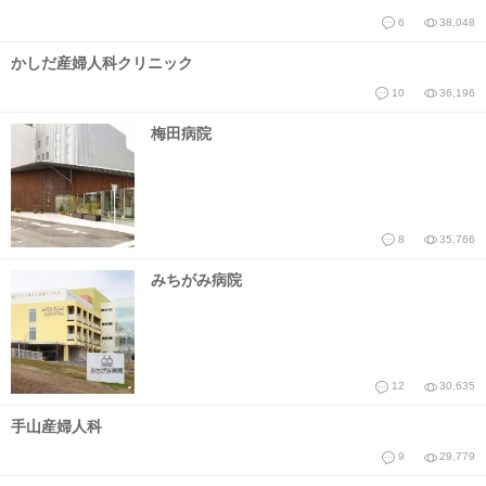
6
38,048
かしだ産婦人科クリニック
10
36,196
梅田病院
8
35,766
みちがみ病院
12
30,635
手山産婦人科
9
29,779