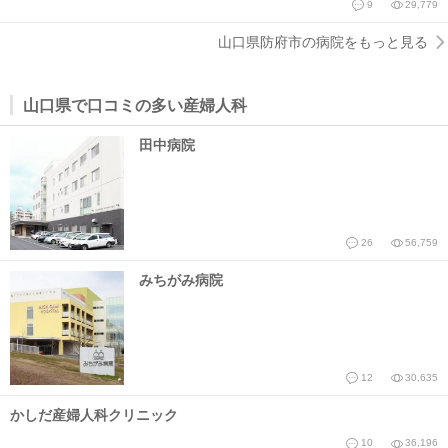
9
29,779
山口県防府市の病院をもっと見る
山口県で口コミの多い産婦人科
田中病院
26
56,759
みちがみ病院
12
30,635
かしだ産婦人科クリニック
10
36,196