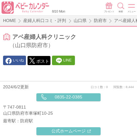
8/10 Mon
プレゼント
検索
メニュー
HOME
産婦人科口コミ・評判
山口県
防府市
アベ産婦人
アベ産婦人科クリニック
（山口県防府市）
いいね
LINE
ポスト
2024/6/2更新
口コミ数：0
閲覧数：8,444
0835-22-0385
〒747-0811
山口県防府市車塚町10-25
最寄駅：
防府駅
公式ホームページ