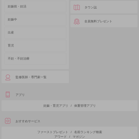
妊娠前・妊活
タウン誌
妊娠中
全員無料プレゼント
出産
育児
不妊・不妊治療
監修医師・専門家一覧
アプリ
妊娠・育児アプリ
/
体重管理アプリ
おすすめサービス
ファーストプレゼント
/
名前ランキング検索
アワード
/
マガジン