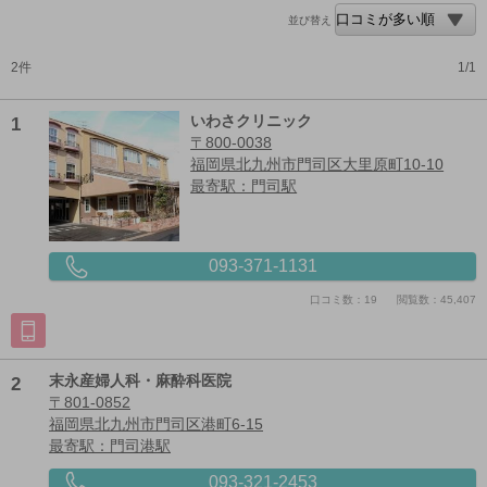
並び替え
2件
1/1
1
いわさクリニック
〒800-0038
福岡県北九州市門司区大里原町10-10
最寄駅：門司駅
093-371-1131
口コミ数：19
閲覧数：45,407
2
末永産婦人科・麻酔科医院
〒801-0852
福岡県北九州市門司区港町6-15
最寄駅：門司港駅
093-321-2453