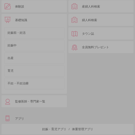
体験談
産婦人科検索
基礎知識
婦人科検索
妊娠前・妊活
タウン誌
妊娠中
全員無料プレゼント
出産
育児
不妊・不妊治療
監修医師・専門家一覧
アプリ
妊娠・育児アプリ
/
体重管理アプリ