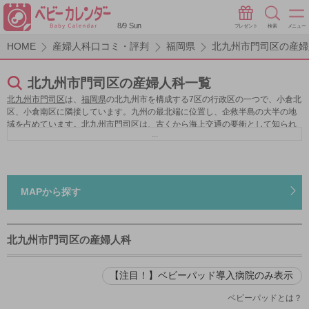
8/9 Sun
プレゼント
検索
メニュー
HOME
産婦人科口コミ・評判
福岡県
北九州市門司区の産婦
北九州市門司区の産婦人科一覧
北九州市門司区
は、
福岡県
の北九州市を構成する7区の行政区の一つで、小倉北
区、小倉南区に隣接しています。九州の最北端に位置し、企救半島の大半の地
域を占めています。
北九州市門司区
は、古くから海上交通の要衝として知られ
...
ており、海に囲まれていることから魚介類が豊富で、一粒牡蛎、ふぐ、渡りガ
ニなどが特産物です。また、門司港発祥のバナナの叩き売りや、日本三大奇石
のひとつ梅花石、大正ロマン漂う街並の門司港レトロ地区など、様々な観光ス
ポットがあります。子育て支援に関しては、乳幼児等医療費支給制度や、生後6
ケ月から2歳児までを対象に、定員「6人以上19人以下」で行う小規模保育事業
MAPから探す
があります。また、文化施設をはじめとする様々な施設に無料または割引で入
場できるこども文化パスポートの配布もあり、子育てに関して手厚くサポート
しています。産婦人科は、無痛分娩や、おっぱい外来、骨盤ケアなどの独自の
サポート体制を整えている産婦人科医院があり、好みに合った産婦人科選びが
北九州市門司区の産婦人科
できます。
【注目！】ベビーパッド導入病院のみ表示
ベビーパッドとは？