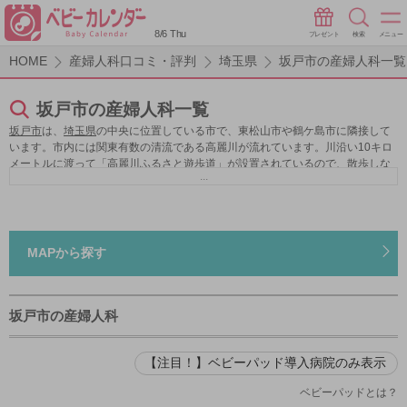
8/6 Thu
プレゼント
検索
メニュー
HOME
産婦人科口コミ・評判
埼玉県
坂戸市の産婦人科一覧
坂戸市の産婦人科一覧
坂戸市
は、
埼玉県
の中央に位置している市で、東松山市や鶴ケ島市に隣接して
います。市内には関東有数の清流である高麗川が流れています。川沿い10キロ
メートルに渡って「高麗川ふるさと遊歩道」が設置されているので、散歩しな
...
がら景色を見ることができます。また、都心に近く、池袋駅には約45分、東京
駅には約1時間でアクセスできます。このように環境とアクセスのよさから、新
しい住宅地作りも進んでいます。
坂戸市
は、子育てに力を入れており、さまざ
まな取り組みをしています。医療費は、中学3年生までの子どもについて、所得
制限なしで無料で診察・入院を受ける事ができます。また、埼玉県の公立校と
MAPから探す
しては初めて、小中一貫校を開校しています。産婦人科は、クリニックが複数
あります。坂戸市駅から徒歩1分の所にあるクリニックや、ソフロロジー法とい
う、リラックスしての出産を目指す方法を取り入れているクリニック、入院の
部屋が全て個室になっているクリニックなど、さまざまな産婦人科がありま
坂戸市の産婦人科
す。
【注目！】ベビーパッド導入病院のみ表示
ベビーパッドとは？