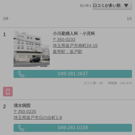
並び替え
2件
1/1
1
小川産婦人科・小児科
〒350-0233
埼玉県坂戸市南町24-15
最寄駅：坂戸駅
049-281-2637
口コミ数：29
閲覧数：141,875
2
清水病院
〒350-0225
埼玉県坂戸市日の出町1-8
049-281-0158