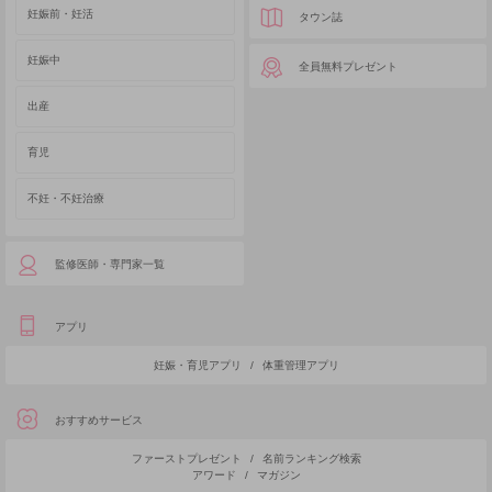
妊娠前・妊活
タウン誌
妊娠中
全員無料プレゼント
出産
育児
不妊・不妊治療
監修医師・専門家一覧
アプリ
妊娠・育児アプリ
/
体重管理アプリ
おすすめサービス
ファーストプレゼント
/
名前ランキング検索
アワード
/
マガジン