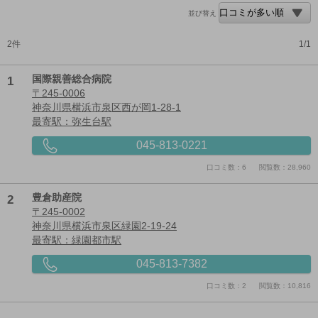
並び替え
2件
1/1
1
国際親善総合病院
〒245-0006
神奈川県横浜市泉区西が岡1-28-1
最寄駅：弥生台駅
045-813-0221
口コミ数：6
閲覧数：28,960
2
豊倉助産院
〒245-0002
神奈川県横浜市泉区緑園2-19-24
最寄駅：緑園都市駅
045-813-7382
口コミ数：2
閲覧数：10,816