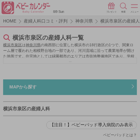
8/9 Sun
プレゼント
検索
メニュー
HOME
産婦人科口コミ・評判
神奈川県
横浜市泉区の産婦人
横浜市泉区の産婦人科一覧
横浜市泉区
は
神奈川県
の南西部に位置した横浜市の18行政区の1つで、関東ロ
ーム層で覆われた相模野台地の一部であり、河川流域に沿って農業地帯が開け
た地形です。住宅地としては緑園都市のエリアは市街地整備地区であり、学校
...
や公園が多くショッピングにも便利な地域です。また弥生台や西が丘も分譲地
の街並みがきれいですし、市営地下鉄線が通う利便性の高い中田・立場エリア
も閑静な住宅地でありつつ緑地も多く人気があります。
横浜市泉区
の育児支援
では、地域の相談役としてプレイルームや区の施設で子育て経験の豊富な支援
者が遊びのサポートをしたり相談にのっています。またスキップという地域の
MAPから探す
子育て支援拠点では子供とその保護者が交流したり相談ができる居場所を提供
しています。産婦人科は国際親善総合病院があり、他には分娩については総合
病院と提携している産婦人科を専門としたクリニックなどがあります。
横浜市泉区の産婦人科
【注目！】ベビーパッド導入病院のみ表示
ベビーパッドとは？