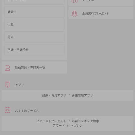
妊娠中
全員無料プレゼント
出産
育児
不妊・不妊治療
監修医師・専門家一覧
アプリ
妊娠・育児アプリ
/
体重管理アプリ
おすすめサービス
ファーストプレゼント
/
名前ランキング検索
アワード
/
マガジン