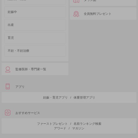
妊娠中
全員無料プレゼント
出産
育児
不妊・不妊治療
監修医師・専門家一覧
アプリ
妊娠・育児アプリ
/
体重管理アプリ
おすすめサービス
ファーストプレゼント
/
名前ランキング検索
アワード
/
マガジン