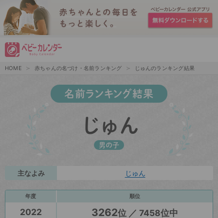
HOME
赤ちゃんの名づけ・名前ランキング
じゅんのランキング結果
名前ランキング結果
じゅん
男の子
主なよみ
じゅん
年度
順位
3262
2022
位 ／ 7458位中