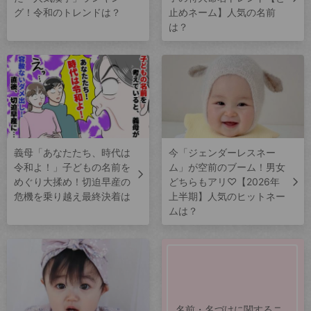
グ！令和のトレンドは？
止めネーム】人気の名前
は？
義母「あなたたち、時代は
今「ジェンダーレスネー
令和よ！」子どもの名前を
ム」が空前のブーム！男女
めぐり大揉め！切迫早産の
どちらもアリ♡【2026年
危機を乗り越え最終決着は
上半期】人気のヒットネー
ムは？
名前・名づけに関するニ