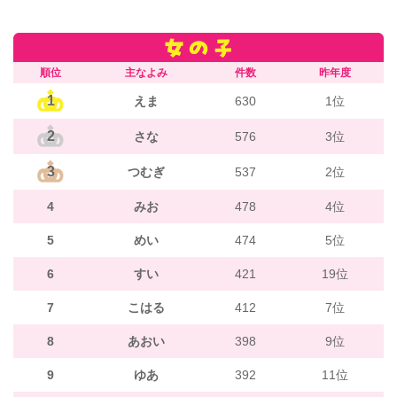
順位
主なよみ
件数
昨年度
1
えま
630
1位
2
さな
576
3位
3
つむぎ
537
2位
4
みお
478
4位
5
めい
474
5位
6
すい
421
19位
7
こはる
412
7位
8
あおい
398
9位
9
ゆあ
392
11位