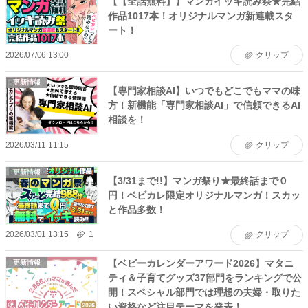
【【全話無料】】マンガイッキ読み祭★完結
作品1017本！オリジナルマンガ新連載スタ
ート！
2026/07/06 13:00
クリップ
更新情報
【専門家相談AI】いつでもどこでもママの味
方！新機能「専門家相談AI」で信頼できるAI
相談を！
2026/03/11 11:15
クリップ
更新情報
【3/31まで!!】マンガ祭り★最終話まで０
円！ベビカレ限定オリジナルマンガ！スカッ
と作品多数！
2026/03/01 13:15
1
クリップ
【ベビーカレンダーアワード2026】マタニ
更新情報
ティ＆子育てグッズ37部門をランキングで公
開！スペシャル部門では理想の夫婦・取りた
い資格など注目テーマを発表！