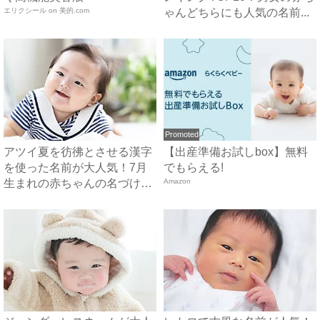
エリクシール on 美的.com
ゃんどちらにも人気の名前...
Promoted
アツイ夏を彷彿とさせる漢字
【出産準備お試しbox】無料
を使った名前が大人気！7月
でもらえる!
生まれの赤ちゃんの名づけト
Amazon
レ...