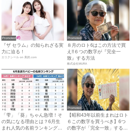
Promoted
Promoted
『ザ セラム』の知られざる実
８月のロト6はこの方法で買
力に迫る！
え!!６つの数字が『完全一
エリクシール on 美的.com
致』する方法
株式会社MURA
Promoted
「雫」「葵」ちゃん急増！そ
【昭和43年以前生まれはロト
の気になる理由とは？6月生
６この数字を買うべき】6つ
まれ人気の名前ランキング｜
の数字が「完全一致」する