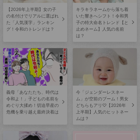
【2026年上半期】女の子
キラキラネームから落ち着
の名付けでリアルに選ばれ
いた響きへシフト！令和男
た「人気漢字」ランキン
子の特大命名トレンド【と
グ！令和のトレンドは？
止めネーム】人気の名前
は？
義母「あなたたち、時代は
今「ジェンダーレスネー
令和よ！」子どもの名前を
ム」が空前のブーム！男女
めぐり大揉め！切迫早産の
どちらもアリ♡【2026年
危機を乗り越え最終決着は
上半期】人気のヒットネー
ムは？