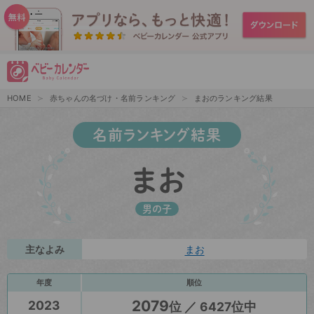
HOME
赤ちゃんの名づけ・名前ランキング
まおのランキング結果
名前ランキング結果
まお
男の子
主なよみ
まお
年度
順位
2079
2023
位 ／ 6427位中