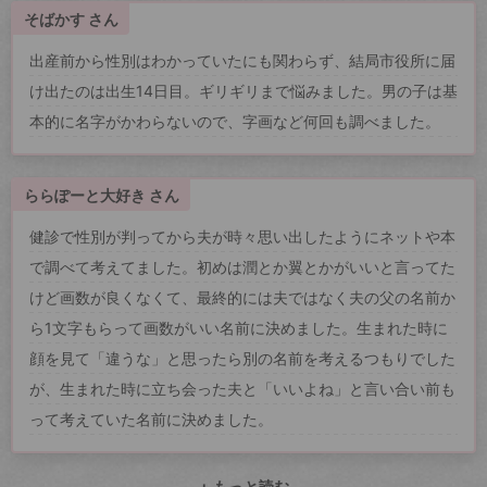
そばかす さん
出産前から性別はわかっていたにも関わらず、結局市役所に届
け出たのは出生14日目。ギリギリまで悩みました。男の子は基
本的に名字がかわらないので、字画など何回も調べました。
ららぽーと大好き さん
健診で性別が判ってから夫が時々思い出したようにネットや本
で調べて考えてました。初めは潤とか翼とかがいいと言ってた
けど画数が良くなくて、最終的には夫ではなく夫の父の名前か
ら1文字もらって画数がいい名前に決めました。生まれた時に
顔を見て「違うな」と思ったら別の名前を考えるつもりでした
が、生まれた時に立ち会った夫と「いいよね」と言い合い前も
って考えていた名前に決めました。
+ もっと読む