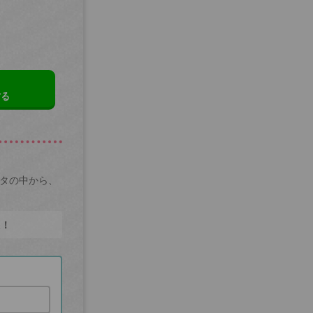
する
ータの中から、
た！