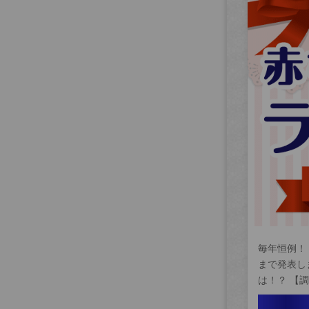
毎年恒例！
まで発表し
は！？ 【調