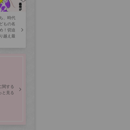
ち、時代
どもの名
め！切迫
り越え最
に関する
っと見る