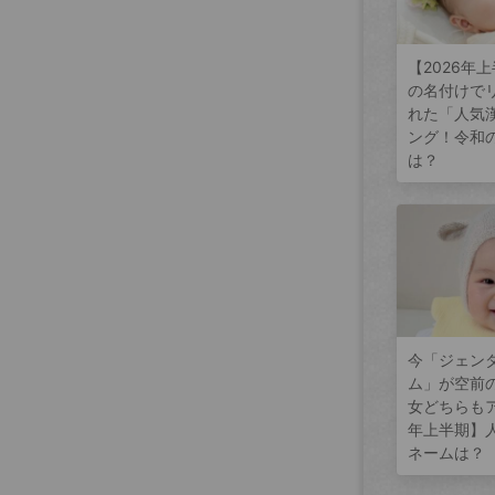
【2026年
の名付けで
れた「人気
ング！令和
は？
今「ジェン
ム」が空前
女どちらもア
年上半期】
ネームは？