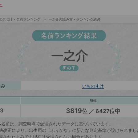
の名づけ・名前ランキング
一之介の読み方・ランキング結果
名前ランキング結果
一之介
男の子
よみ
いちのすけ
順位
3819
23
位 ／ 6427位中
る名前は、調査時点で受理されたデータに基づいています。
戸籍法改正により、出生届の「ふりがな」に新たな判定基準が設けられまし
理されたよみでも現在は受理されない場合があります。