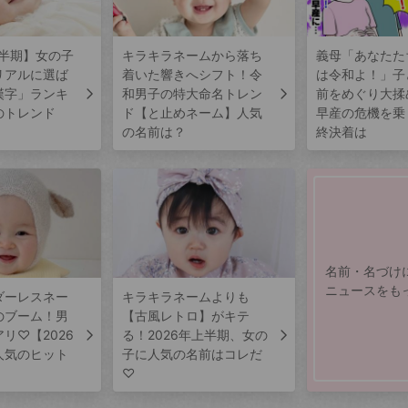
上半期】女の子
キラキラネームから落ち
義母「あなたた
リアルに選ば
着いた響きへシフト！令
は令和よ！」子
漢字」ランキ
和男子の特大命名トレン
前をめぐり大揉
のトレンド
ド【と止めネーム】人気
早産の危機を乗
の名前は？
終決着は
名前・名づけ
ニュースをも
ダーレスネー
キラキラネームよりも
のブーム！男
【古風レトロ】がキテ
リ♡【2026
る！2026年上半期、女の
人気のヒット
子に人気の名前はコレだ
♡