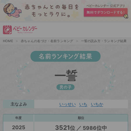
HOME
赤ちゃんの名づけ・名前ランキング
一誓の読み方・ランキング結果
名前ランキング結果
一誓
男の子
主なよみ
いっせい
いち
いちか
年度
順位
3521
2025
位 ／ 5986位中