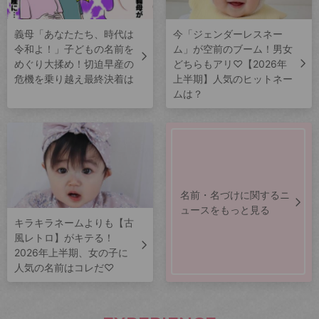
義母「あなたたち、時代は
今「ジェンダーレスネー
令和よ！」子どもの名前を
ム」が空前のブーム！男女
めぐり大揉め！切迫早産の
どちらもアリ♡【2026年
危機を乗り越え最終決着は
上半期】人気のヒットネー
ムは？
名前・名づけに関するニ
ュースをもっと見る
キラキラネームよりも【古
風レトロ】がキテる！
2026年上半期、女の子に
人気の名前はコレだ♡