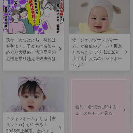
義母「あなたたち、時代は
今「ジェンダーレスネー
令和よ！」子どもの名前を
ム」が空前のブーム！男女
めぐり大揉め！切迫早産の
どちらもアリ♡【2026年
危機を乗り越え最終決着は
上半期】人気のヒットネー
ムは？
名前・名づけに関するニ
ュースをもっと見る
キラキラネームよりも【古
風レトロ】がキテる！
2026年上半期、女の子に