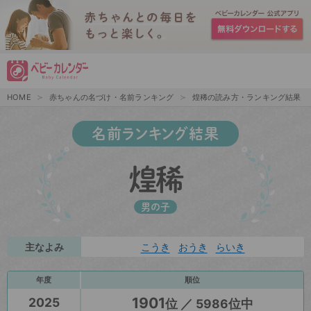
HOME
赤ちゃんの名づけ・名前ランキング
煌稀の読み方・ランキング結果
名前ランキング結果
煌稀
男の子
主なよみ
こうき
おうき
らいき
年度
順位
1901
2025
位 ／ 5986位中