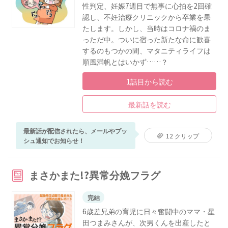
性判定、妊娠7週目で無事に心拍を2回確
認し、不妊治療クリニックから卒業を果
たします。しかし、当時はコロナ禍のま
っただ中。ついに宿った新たな命に歓喜
するのもつかの間、マタニティライフは
順風満帆とはいかず……？
1話目から読む
最新話を読む
最新話が配信されたら、メールやプッ
12 クリップ
シュ通知でお知らせ！
まさかまた!?異常分娩フラグ
完結
6歳差兄弟の育児に日々奮闘中のママ・星
田つまみさんが、次男くんを出産したと