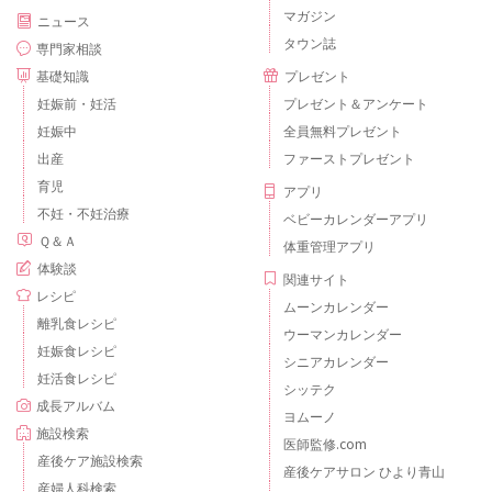
マガジン
ニュース
タウン誌
専門家相談
基礎知識
プレゼント
妊娠前・妊活
プレゼント＆アンケート
妊娠中
全員無料プレゼント
出産
ファーストプレゼント
育児
アプリ
不妊・不妊治療
ベビーカレンダーアプリ
Ｑ＆Ａ
体重管理アプリ
体験談
関連サイト
レシピ
ムーンカレンダー
離乳食レシピ
ウーマンカレンダー
妊娠食レシピ
シニアカレンダー
妊活食レシピ
シッテク
成長アルバム
ヨムーノ
施設検索
医師監修.com
産後ケア施設検索
産後ケアサロン ひより青山
産婦人科検索