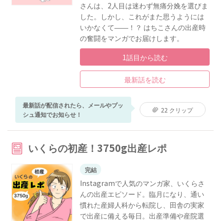
さんは、2人目は迷わず無痛分娩を選びま
した。しかし、これがまた思うようには
いかなくて――！？ はちこさんの出産時
の奮闘をマンガでお届けします。
1話目から読む
最新話を読む
最新話が配信されたら、メールやプッ
22 クリップ
シュ通知でお知らせ！
いくらの初産！3750g出産レポ
完結
Instagramで人気のマンガ家、いくらさ
んの出産エピソード。臨月になり、通い
慣れた産婦人科から転院し、田舎の実家
で出産に備える毎日。出産準備や産院選