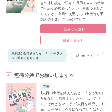
きの体験談をご紹介！ 長男くんの出産時
で壮絶な経験をしたという星田つまみさ
んですが、今回の次男くんの出産時も予
想外の困難が待ち受けていて……。
1話目から読む
最新話を読む
最新話が配信されたら、メールやプッ
108 クリップ
シュ通知でお知らせ！
無痛分娩でお願いしますッ
完結
1人目の出産を終えたあと、「もう絶対に
産めない！ 無理！」と思ったはちこさ
ん。けれどもやっぱり2人目を希望し、妊
娠。出産がトラウマになっていたはちこ