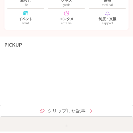
暮らし
グッズ
医療
life
goods
medical
イベント
エンタメ
制度・支援
event
entame
support
PICKUP
クリップした記事