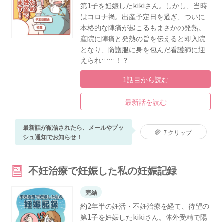
第1子を妊娠したkikiさん。しかし、当時
はコロナ禍。出産予定日を過ぎ、ついに
本格的な陣痛が起こるもまさかの発熱。
産院に陣痛と発熱の旨を伝えると即入院
となり、防護服に身を包んだ看護師に迎
えられ……！？
1話目から読む
最新話を読む
最新話が配信されたら、メールやプッ
7 クリップ
シュ通知でお知らせ！
不妊治療で妊娠した私の妊娠記録
完結
約2年半の妊活・不妊治療を経て、待望の
第1子を妊娠したkikiさん。体外受精で陽