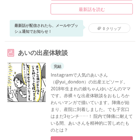
最新話を読む
最新話が配信されたら、メールやプッ
0 クリップ
シュ通知でお知らせ！
あいの出産体験談
完結
Instagramで人気のあいさん
（@yui_dondon）の出産エピソード。
2018年生まれの娘ちゃんゆいどんのママ
です。赤裸々な出産体験談をおもしろか
わいいマンガで描いています。陣痛が始
まり、産院に到着しました。でも子宮口
はまだ3センチ……！ 院内で陣痛に耐えて
いる間、あいさんを精神的に苦しめたも
のとは？