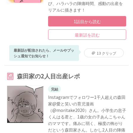
び、ハラハラの陣痛時間、感動の出産を
リアルに描きます！
1話目から読む
最新話を読む
最新話が配信されたら、メールやプッ
13 クリップ
シュ通知でお知らせ！
森田家の2人目出産レポ
完結
Instagramでフォロワー1千人超えの森田
家@愛と笑いの育児漫画
（@moritake2020）さん。小学生の息子
くんはる君と、1歳の女の子あんこちゃん
のママです。痛みに弱く、極度の怖がり
だという森田家さん。しかし2人目の陣痛