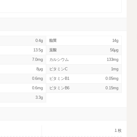
0.4g
脂質
14g
13.5g
葉酸
56μg
7.0mg
カルシウム
133mg
8μg
ビタミンC
1mg
0.6mg
ビタミンB1
0.05mg
0.6mg
ビタミンB6
0.15mg
3.3g
１枚