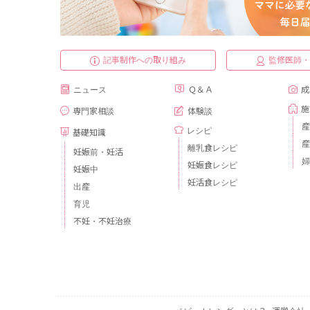
記事制作への取り組み
監修医師
ニュース
Ｑ＆Ａ
成
施
専門家相談
体験談
産
レシピ
基礎知識
産
離乳食レシピ
妊娠前・妊活
婦
妊娠食レシピ
妊娠中
妊活食レシピ
出産
育児
不妊・不妊治療