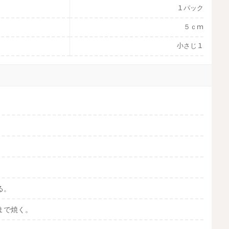
１パック
５ｃｍ
小さじ１
る。
まで焼く。