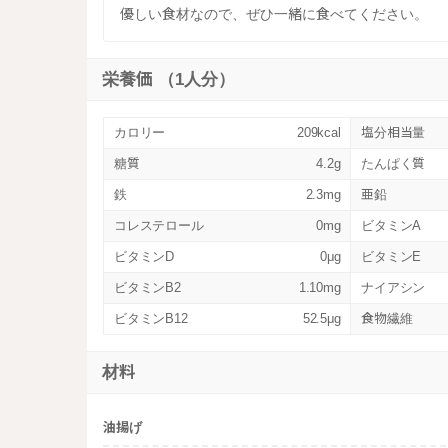
優しい食材なので、ぜひ一緒に食べてください。
栄養価 （1人分）
カロリー
209kcal
塩分相当量
糖質
4.2g
たんぱく質
鉄
2.3mg
亜鉛
コレステロール
0mg
ビタミンA
ビタミンD
0μg
ビタミンE
ビタミンB2
1.10mg
ナイアシン
ビタミンB12
52.5μg
食物繊維
材料
油揚げ