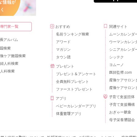
・専門家一覧
おすすめ
関連サイト
名前ランキング検索
ムーンカレンダ
長アルバム
アワード
ウーマンカレン
設検索
マガジン
シニアカレンダ
後ケア施設検索
タウン誌
シッテク
婦人科検索
ヨムーノ
プレゼント
人科検索
医師監修.com
プレゼント＆アンケート
産後ケアサロン 
全員無料プレゼント
産後ケアサロン 
ファーストプレゼント
子育て支援団体
アプリ
子育て支援機構
ベビーカレンダーアプリ
おぎゃー献金
体重管理アプリ
母子栄養懇話会