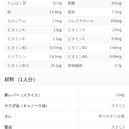
たんぱく質
22.3g
葉酸
831μg
鉄
13.4mg
亜鉛
7.1mg
カルシウム
17mg
コレステロール
250mg
ビタミンA
13μg
ビタミンC
23mg
ビタミンD
1.3μg
ビタミンE
0.9mg
ビタミンB1
0.37mg
ビタミンB2
3.64mg
ナイアシン
14.3mg
ビタミンB6
0.69mg
ビタミンB12
25.2μg
食物繊維
0.7g
材料 （1人分）
100g
豚レバー（スライス）
小さじ1
サラダ油（キャノーラ油）
作りやすい分量
タレ
大さじ1
醤油