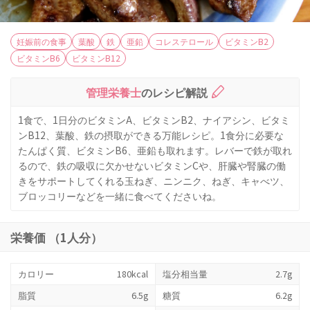
妊娠前の食事
葉酸
鉄
亜鉛
コレステロール
ビタミンB2
ビタミンB6
ビタミンB12
管理栄養士
のレシピ解説
1食で、1日分のビタミンA、ビタミンB2、ナイアシン、ビタミ
ンB12、葉酸、鉄の摂取ができる万能レシピ。1食分に必要な
たんぱく質、ビタミンB6、亜鉛も取れます。レバーで鉄が取れ
るので、鉄の吸収に欠かせないビタミンCや、肝臓や腎臓の働
きをサポートしてくれる玉ねぎ、ニンニク、ねぎ、キャべツ、
ブロッコリーなどを一緒に食べてくださいね。
栄養価 （1人分）
カロリー
180kcal
塩分相当量
2.7g
脂質
6.5g
糖質
6.2g