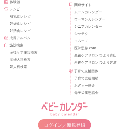
体験談
関連サイト
レシピ
ムーンカレンダー
離乳食レシピ
ウーマンカレンダー
妊娠食レシピ
シニアカレンダー
妊活食レシピ
シッテク
成長アルバム
ヨムーノ
施設検索
医師監修.com
産後ケア施設検索
産後ケアサロン ひより青山
産婦人科検索
産後ケアサロン ひより芝浦
婦人科検索
子育て支援団体
子育て支援機構
おぎゃー献金
母子栄養懇話会
ログイン／新規登録