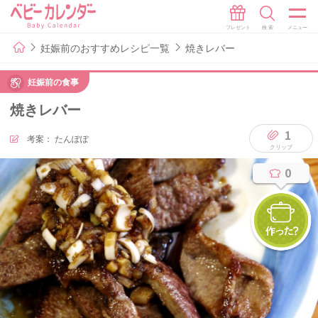
妊娠前のおすすめレシピ一覧
焼きレバー
妊娠前の食事
焼きレバー
1
考案：
たんぽぽ
0