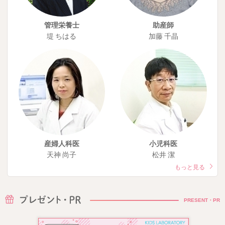
管理栄養士
助産師
堤 ちはる
加藤 千晶
産婦人科医
小児科医
天神 尚子
松井 潔
もっと見る
PRESENT・PR