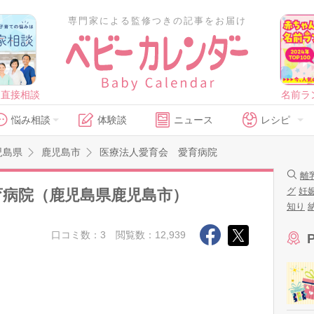
専門家による監修つきの記事をお届け
に直接相談
名前ラ
悩み相談
体験談
ニュース
レシピ
児島県
鹿児島市
医療法人愛育会 愛育病院
離
グ
妊
育病院（鹿児島県鹿児島市）
知り
口コミ数：3
閲覧数：12,939