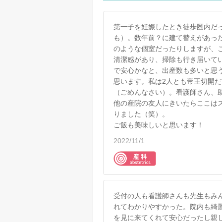
第一子を妊娠したとき徒歩圏内だ
も）。数年前？に建て替えがあっ
のような個室だったりしますが、
清潔感があり、掃除も行き届いて
で安心かなと、出産数も多いと思
思います。私は2人とも帝王切開
（ごめんなさい）。看護師さん、
他の産院の友人にきいたらここは
りました（笑）。
ご飯も美味しいと思います！
2022/11/1
受付の人も看護師さんも先生もみ
れてわかりやすかった。院内も綺
を見に来てくれて安心だったし親