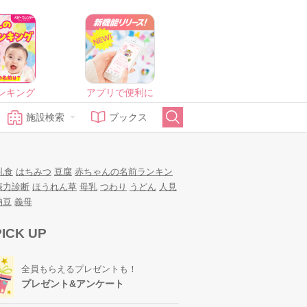
ンキング
アプリで便利に
施設検索
ブックス
乳食
はちみつ
豆腐
赤ちゃんの名前ランキン
娠力診断
ほうれん草
母乳
つわり
うどん
人見
納豆
義母
PICK UP
全員もらえるプレゼントも！
プレゼント&アンケート