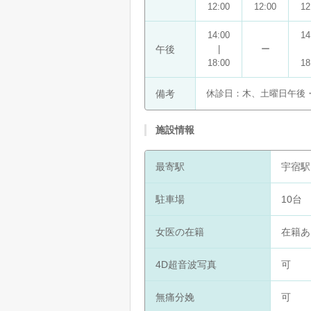
12:00
12:00
12
14:00
14
午後
|
ー
18:00
18
備考
休診日：木、土曜日午後
施設情報
最寄駅
宇宿駅
駐車場
10台
女医の在籍
在籍あ
4D超音波写真
可
無痛分娩
可