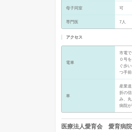
母子同室
可
専門医
7人
アクセス
市電で
０号を
電車
ぐ歩い
つ手前
産業道
折の信
車
み、丸
病院が
医療法人愛育会 愛育病院