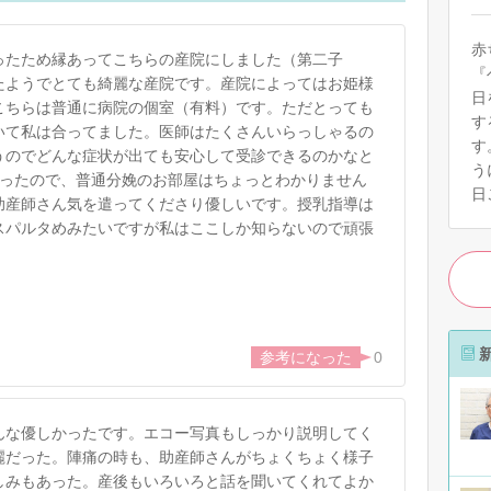
赤
ったため縁あってこちらの産院にしました（第二子
『
たようでとても綺麗な産院です。産院によってはお姫様
日
こちらは普通に病院の個室（有料）です。ただとっても
す
いて私は合ってました。医師はたくさんいらっしゃるの
す
うのでどんな症状が出ても安心して受診できるのかなと
う
だったので、普通分娩のお部屋はちょっとわかりません
日
助産師さん気を遣ってくださり優しいです。授乳指導は
スパルタめみたいですが私はここしか知らないので頑張
0
んな優しかったです。エコー写真もしっかり説明してく
麗だった。陣痛の時も、助産師さんがちょくちょく様子
しみもあった。産後もいろいろと話を聞いてくれてよか