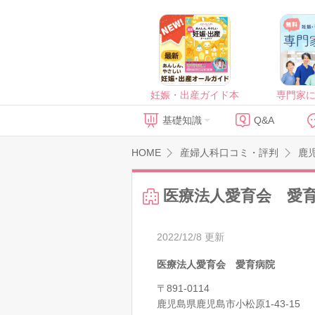
妊娠・出産ガイド本
専門家
基礎知識
Q&A
HOME
産婦人科口コミ・評判
鹿
医療法人愛育会 愛
2022/12/8 更新
医療法人愛育会 愛育病院
〒891-0114
鹿児島県鹿児島市小松原1-43-15