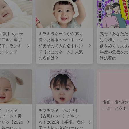
上半期】女の子
キラキラネームから落ち
義母「あなたた
リアルに選ば
着いた響きへシフト！令
は令和よ！」子
漢字」ランキ
和男子の特大命名トレン
前をめぐり大揉
のトレンド
ド【と止めネーム】人気
早産の危機を乗
の名前は？
終決着は
名前・名づけ
ニュースをも
ダーレスネー
キラキラネームよりも
のブーム！男
【古風レトロ】がキテ
リ♡【2026
る！2026年上半期、女の
人気のヒット
子に人気の名前はコレだ