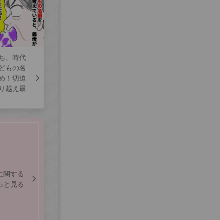
ち、時代
どもの名
め！切迫
り越え最
に関する
っと見る