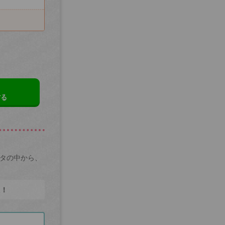
する
ータの中から、
た！