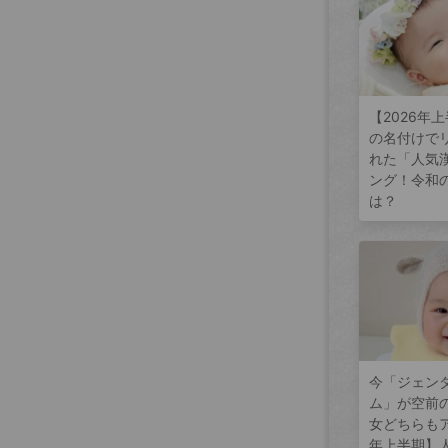
【2026年
の名付けで
れた「人気
ング！令和
は？
今「ジェン
ム」が空前
女どちらもア
年上半期】