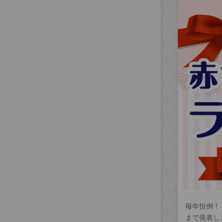
毎年恒例！
まで発表し