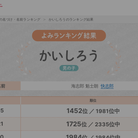
の名づけ・名前ランキング
かいしろうのランキング結果
よみランキング結果
かいしろう
男の子
名前
海志郎 魁士朗
快志郎
順位
1452
25
位 ／ 1981位中
1725
1
位 ／ 2335位中
1984
20
位 ／ 1984位中