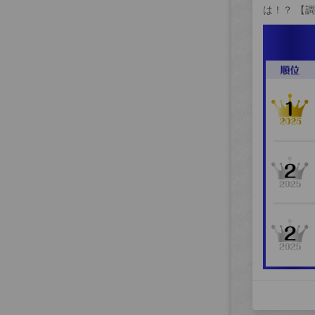
は！？ 【調