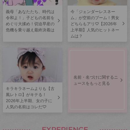
義母「あなたたち、時代は
今「ジェンダーレスネー
令和よ！」子どもの名前を
ム」が空前のブーム！男女
めぐり大揉め！切迫早産の
どちらもアリ♡【2026年
危機を乗り越え最終決着は
上半期】人気のヒットネー
ムは？
名前・名づけに関するニ
ュースをもっと見る
キラキラネームよりも【古
風レトロ】がキテる！
2026年上半期、女の子に
人気の名前はコレだ♡
EXPERIENCE