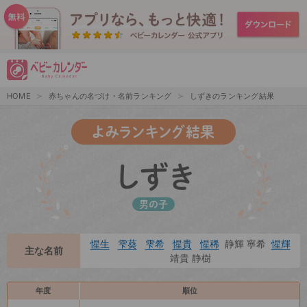
HOME
赤ちゃんの名づけ・名前ランキング
しずきのランキング結果
よみランキング結果
しずき
男の子
惺生
雫葵
雫希
惺貴
惺稀
静輝 寧希
惺輝
主な名前
靖貴 静樹
年度
順位