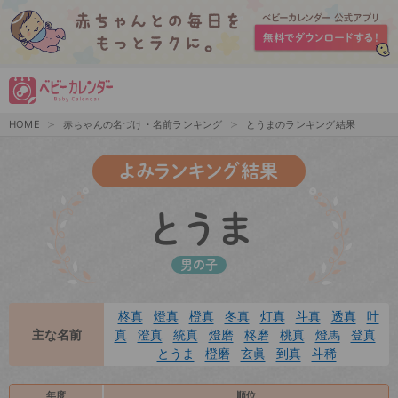
HOME
赤ちゃんの名づけ・名前ランキング
とうまのランキング結果
よみランキング結果
とうま
男の子
柊真
燈真
橙真
冬真
灯真
斗真
透真
叶
主な名前
真
澄真
統真
燈磨
柊磨
桃真
燈馬
登真
とうま
橙磨
玄眞
到真
斗稀
年度
順位