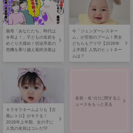
義母「あなたたち、時代は
今「ジェンダーレスネー
令和よ！」子どもの名前を
ム」が空前のブーム！男女
めぐり大揉め！切迫早産の
どちらもアリ♡【2026年
危機を乗り越え最終決着は
上半期】人気のヒットネー
ムは？
名前・名づけに関するニ
ュースをもっと見る
キラキラネームよりも【古
風レトロ】がキテる！
2026年上半期、女の子に
人気の名前はコレだ♡