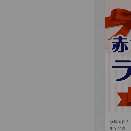
毎年恒例！
まで発表し