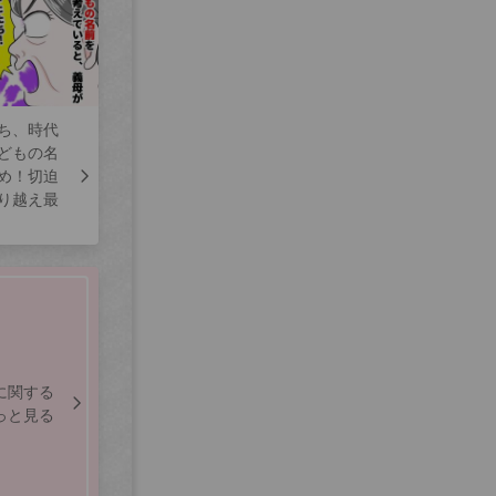
ち、時代
どもの名
め！切迫
り越え最
に関する
っと見る