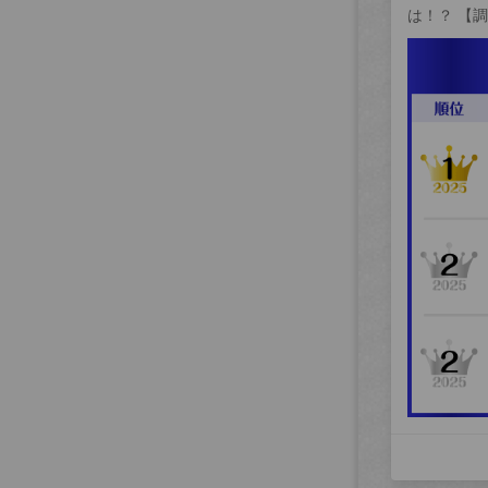
は！？ 【調