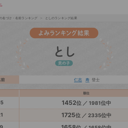
の名づけ・名前ランキング
としのランキング結果
よみランキング結果
とし
男の子
名前
仁志
寿
登士
順位
1452
25
位 ／ 1981位中
1725
1
位 ／ 2335位中
1658
9
位 ／ 1658位中