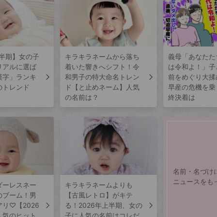
上半期】女の子
キラキラネームから落ち
義母「あなたた
リアルに選ば
着いた響きへシフト！令
は令和よ！」子
漢字」ランキ
和男子の特大命名トレン
前をめぐり大揉
のトレンド
ド【と止めネーム】人気
早産の危機を乗
の名前は？
終決着は
名前・名づけ
ニュースをも
ダーレスネー
キラキラネームよりも
のブーム！男
【古風レトロ】がキテ
リ♡【2026
る！2026年上半期、女の
人気のヒット
子に人気の名前はコレだ