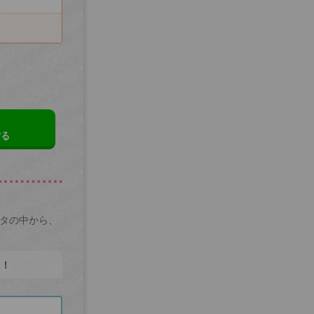
する
ータの中から、
た！