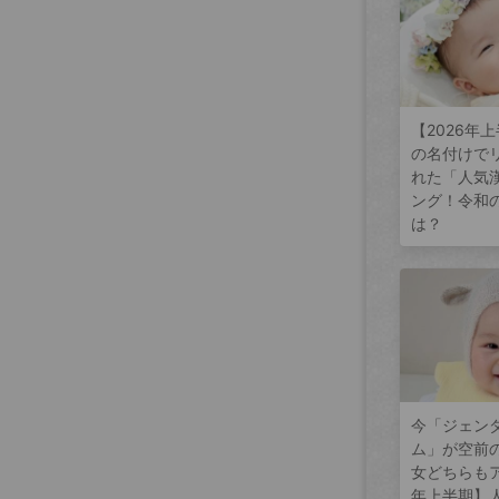
【2026年
の名付けで
れた「人気
ング！令和
は？
今「ジェン
ム」が空前
女どちらもア
年上半期】