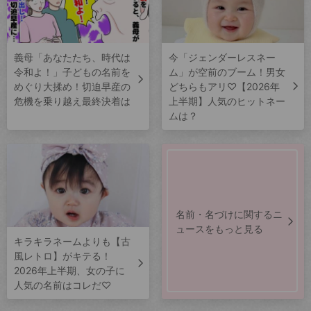
義母「あなたたち、時代は
今「ジェンダーレスネー
令和よ！」子どもの名前を
ム」が空前のブーム！男女
めぐり大揉め！切迫早産の
どちらもアリ♡【2026年
危機を乗り越え最終決着は
上半期】人気のヒットネー
ムは？
名前・名づけに関するニ
ュースをもっと見る
キラキラネームよりも【古
風レトロ】がキテる！
2026年上半期、女の子に
人気の名前はコレだ♡