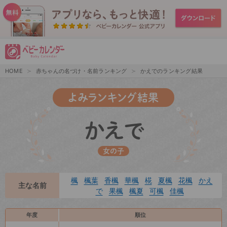
HOME
赤ちゃんの名づけ・名前ランキング
かえでのランキング結果
よみランキング結果
かえで
女の子
楓
楓葉
香楓
華楓
椛
夏楓
花楓
かえ
主な名前
で
果楓
楓夏
可楓
佳楓
年度
順位