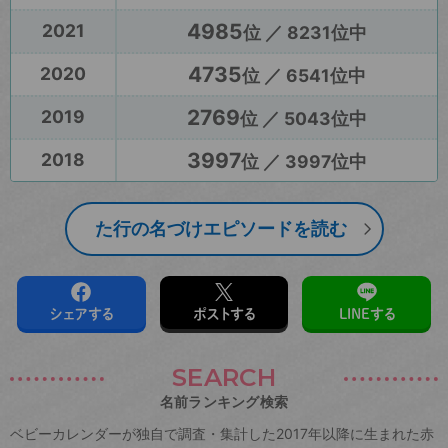
4985
2021
位 ／ 8231位中
4735
2020
位 ／ 6541位中
2769
2019
位 ／ 5043位中
3997
2018
位 ／ 3997位中
た行の名づけエピソードを読む
シェアする
ポストする
LINEする
SEARCH
名前ランキング検索
ベビーカレンダーが独自で調査・集計した2017年以降に生まれた赤