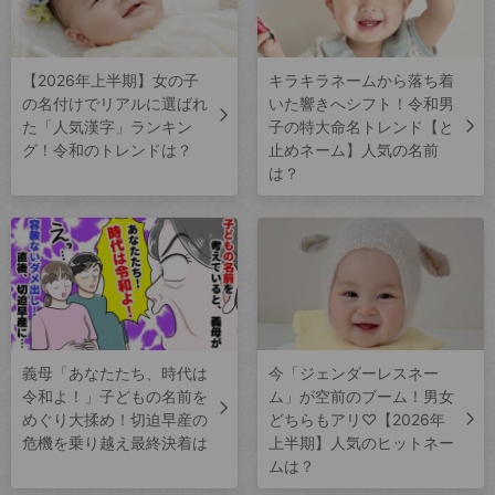
【2026年上半期】女の子
キラキラネームから落ち着
の名付けでリアルに選ばれ
いた響きへシフト！令和男
た「人気漢字」ランキン
子の特大命名トレンド【と
グ！令和のトレンドは？
止めネーム】人気の名前
は？
義母「あなたたち、時代は
今「ジェンダーレスネー
令和よ！」子どもの名前を
ム」が空前のブーム！男女
めぐり大揉め！切迫早産の
どちらもアリ♡【2026年
危機を乗り越え最終決着は
上半期】人気のヒットネー
ムは？