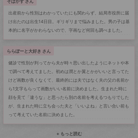
そばかす さん
出産前から性別はわかっていたにも関わらず、結局市役所に届
け出たのは出生14日目。ギリギリまで悩みました。男の子は基
本的に名字がかわらないので、字画など何回も調べました。
ららぽーと大好き さん
健診で性別が判ってから夫が時々思い出したようにネットや本
で調べて考えてました。初めは潤とか翼とかがいいと言ってた
けど画数が良くなくて、最終的には夫ではなく夫の父の名前か
ら1文字もらって画数がいい名前に決めました。生まれた時に
顔を見て「違うな」と思ったら別の名前を考えるつもりでした
が、生まれた時に立ち会った夫と「いいよね」と言い合い前も
って考えていた名前に決めました。
+ もっと読む