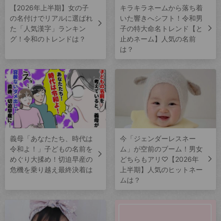
【2026年上半期】女の子
キラキラネームから落ち着
の名付けでリアルに選ばれ
いた響きへシフト！令和男
た「人気漢字」ランキン
子の特大命名トレンド【と
グ！令和のトレンドは？
止めネーム】人気の名前
は？
義母「あなたたち、時代は
今「ジェンダーレスネー
令和よ！」子どもの名前を
ム」が空前のブーム！男女
めぐり大揉め！切迫早産の
どちらもアリ♡【2026年
危機を乗り越え最終決着は
上半期】人気のヒットネー
ムは？