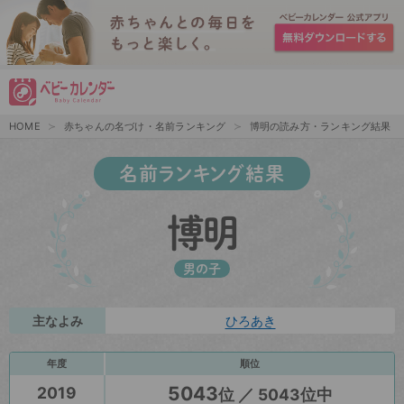
HOME
赤ちゃんの名づけ・名前ランキング
博明の読み方・ランキング結果
名前ランキング結果
博明
男の子
主なよみ
ひろあき
年度
順位
5043
2019
位 ／ 5043位中