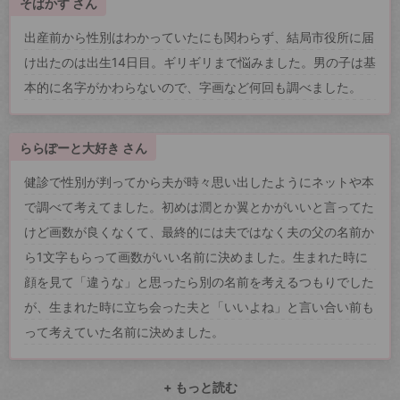
そばかす さん
出産前から性別はわかっていたにも関わらず、結局市役所に届
け出たのは出生14日目。ギリギリまで悩みました。男の子は基
本的に名字がかわらないので、字画など何回も調べました。
ららぽーと大好き さん
健診で性別が判ってから夫が時々思い出したようにネットや本
で調べて考えてました。初めは潤とか翼とかがいいと言ってた
けど画数が良くなくて、最終的には夫ではなく夫の父の名前か
ら1文字もらって画数がいい名前に決めました。生まれた時に
顔を見て「違うな」と思ったら別の名前を考えるつもりでした
が、生まれた時に立ち会った夫と「いいよね」と言い合い前も
って考えていた名前に決めました。
+ もっと読む