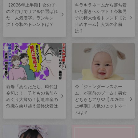
【2026年上半期】女の子
キラキラネームから落ち着
の名付けでリアルに選ばれ
いた響きへシフト！令和男
た「人気漢字」ランキン
子の特大命名トレンド【と
グ！令和のトレンドは？
止めネーム】人気の名前
は？
義母「あなたたち、時代は
今「ジェンダーレスネー
令和よ！」子どもの名前を
ム」が空前のブーム！男女
めぐり大揉め！切迫早産の
どちらもアリ♡【2026年
危機を乗り越え最終決着は
上半期】人気のヒットネー
ムは？