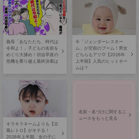
義母「あなたたち、時代は
今「ジェンダーレスネー
令和よ！」子どもの名前を
ム」が空前のブーム！男女
めぐり大揉め！切迫早産の
どちらもアリ♡【2026年
危機を乗り越え最終決着は
上半期】人気のヒットネー
ムは？
名前・名づけに関するニ
ュースをもっと見る
キラキラネームよりも【古
風レトロ】がキテる！
2026年上半期、女の子に