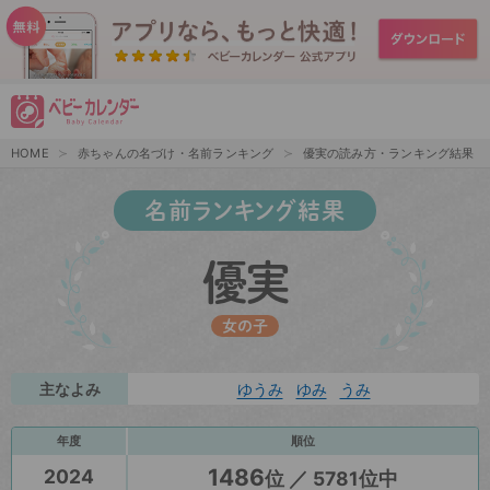
HOME
赤ちゃんの名づけ・名前ランキング
優実の読み方・ランキング結果
名前ランキング結果
優実
女の子
主なよみ
ゆうみ
ゆみ
うみ
年度
順位
1486
2024
位 ／ 5781位中