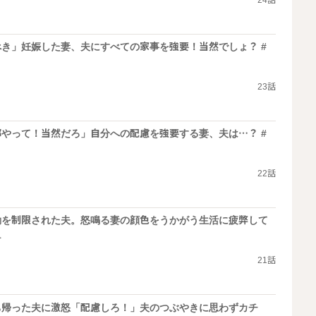
24話
き」妊娠した妻、夫にすべての家事を強要！当然でしょ？ #
23話
やって！当然だろ」自分への配慮を強要する妻、夫は…？ #
22話
動を制限された夫。怒鳴る妻の顔色をうかがう生活に疲弊して
1
21話
ち帰った夫に激怒「配慮しろ！」夫のつぶやきに思わずカチ