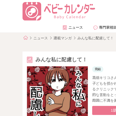
ニュース
専門家相
ニュース
連載マンガ
みんな私に配慮して！
みんな私に配慮して！
完結
高畑キリコさ
子どもを授か
るクリニック
的な言動をと
周囲に不満を
1