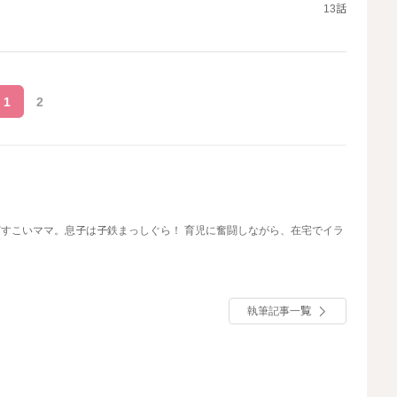
13話
1
2
たどすこいママ。息子は子鉄まっしぐら！ 育児に奮闘しながら、在宅でイラ
執筆記事一覧