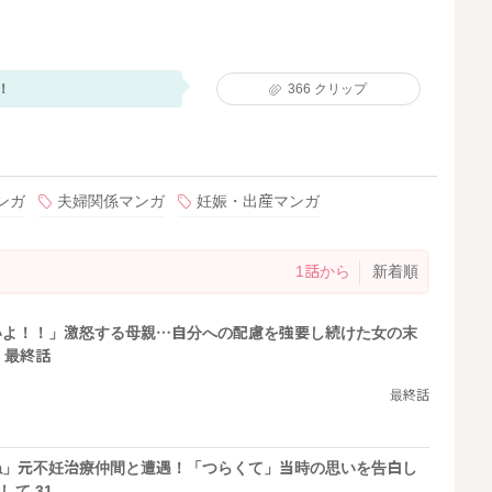
！
366
クリップ
ンガ
夫婦関係マンガ
妊娠・出産マンガ
1話から
新着順
いよ！！」激怒する母親…自分への配慮を強要し続けた女の末
 最終話
最終話
ね」元不妊治療仲間と遭遇！「つらくて」当時の思いを告白し
して 31