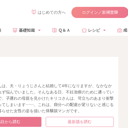
ログイン／新規登録
はじめての方へ
談
基礎知識
Ｑ＆Ａ
レシピ
成
んは、夫・りょうじさんと結婚して4年になりますが、なかなか
れず悩んでいました。そんなある日、不妊治療のために通ってい
で、子連れの母親を見かけたキリコさんは、苛立ちのあまり衝撃
ってしまいます……。これは、自分への配慮が足りないと感じる
募らせた女性の姿を描いた体験談マンガです。
話目から読む
最新話を読む