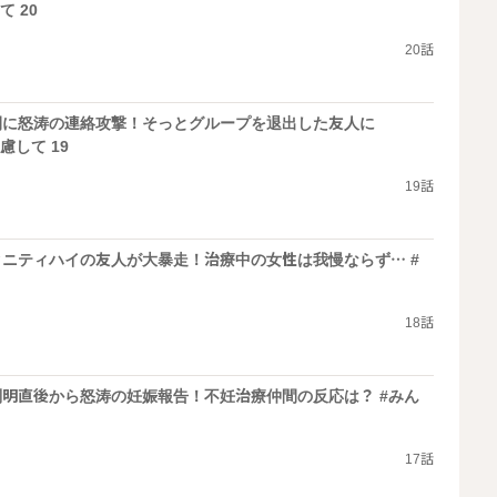
 20
20話
間に怒涛の連絡攻撃！そっとグループを退出した友人に
慮して 19
19話
ニティハイの友人が大暴走！治療中の女性は我慢ならず… #
18話
明直後から怒涛の妊娠報告！不妊治療仲間の反応は？ #みん
17話