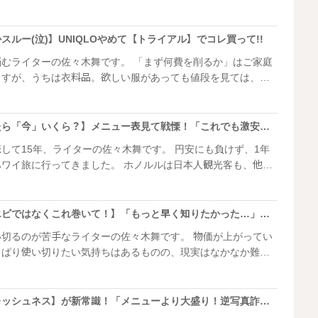
たり、驚きだったり、不思議だったりします。 時には、日
つけてくれることも。 今、外国人旅行者の中で、
ルー(泣)】UNIQLOやめて【トライアル】でコレ買って!!
のをご存知ですか？ そう、アレです。どこでも手
佐々木舞です。 「まず何費を削るか」はご家庭
きな、ごはんにもおやつにもおつまみにもなる、アレ！！！
ますが、うちは衣料品。欲しい服があっても値段を見ては、今
慢しています。 しかし本音を言うと、たまには
ションをあげたり、気持ちを切り替えたりしたいところ。 そ
ているのが、トライアルのお洋服なんです！
【ハワイでマック食べたら「今」いくら？】メニュー表見て戦慄！「これでも激安なほう…」"限定朝マック"がヤバすぎた！
年、ライターの佐々木舞です。 円安にも負けず、1年
きました。 ホノルルは日本人観光客も、他の
増えていてびっくり！時期的な影響もあるのか、カラカウア通
らい人で溢れていました。 とはいえ、円安、物価高
らず。レシートを見るたびに飛び出そうになる目玉を押し込め
【ライスペーパーにはエビではなくこれ巻いて！】「もっと早く知りたかった…」ほんっっとに美味しい！
のが苦手なライターの佐々木舞です。 物価が上がってい
っぱり使い切りたい気持ちはあるものの、現実はなかなか難し
ルルのことを指します
私だけではないはずです。 ​そんなライスペーパー
朝マックやめて【朝フレッシュネス】が新常識！「メニューより大盛り！逆写真詐欺」「無料サービスのかけ放題も！」“お得モーニング”
か足りなくなるような驚きのレシピと出会ったのでシェアさせ