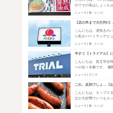
のでその名はしょっち
た。 ひょんなことから先日、ついに人生初丸源ラーメンを経験。その結果……あれか
ニュース | 食・レシピ
ら1カ月も経っていない
だから知りたくなかったのに！！！ ここからは、寝て
で頭がいっぱいの私が、
こんにちは、遅咲きのバーミ
年記念キャンペーンを
ら私がバーミヤンデビューしたのはほん
ない！」と常連の友人
ニュース | 食・レシピ
ンクバーの種類の多さにびっ
ヤンが人気テレビ番組、
見。 ずっと気になっていた謎のスイーツが紹介されていたので、この機会に食べてみ
こんにちは、貧乏学生
ました。
ーの佐々木舞です。 福岡で学生をしていた頃、私をはじめ多くの一人暮らしの学生が
お世話になったスーパー
ニュース | グッズ
れから20年近くの時が
様、激安。なのにクオリテ
本も愛用しているくらいのお気に入りが
こんにちは、カップスタ
場した夏仕様をご提供
父が大好物でいつもカ
にレビューしていきま
ばカップスター。しっか
ニュース | 食・レシピ
んな思い出（？）のカ