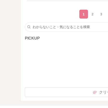
でピザを温めている方
1
2
3
PICKUP
クリ