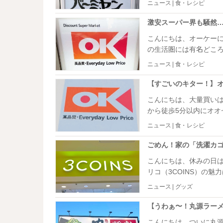
ニュース | 食・レシピ
ミヤンが特集されてし
ら、もう
こんにちは、オーケーに行
の生活圏には有名どこ
ー。理由はもちろん、安いからです！ 最近はテレビ
ニュース | 食・レシピ
さんも増え、店内はい
ー。なかなか商品を取れな
種類豊富なオーケーの
こんにちは、大量買いは
い。
から徒歩5分以内にオオ
ーケーまで買い出しに行く理由は「安い
ニュース | 食・レシピ
いますよね。先日はオ
そう、オーケーは生鮮
して、いくつかご紹介
こんにちは、休みの日は
リコ（3COINS）の魅力は安さだけ
さなストレスを解消して
ニュース | グッズ
料理やお掃除などの家事がグッと楽にな
ズ。 スリコ歴が長く、これまでたくさんのバズりグッズを見てきた私ですが「よくこ
んなアイデアを思いつ
こんにちは、ついに丸源