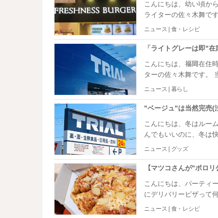
こんにちは、幼い頃か
てください。
ライターの佐々木舞です。 教育の賜物なのか、1日3食のうち朝ごはんが
で、一番たくさん食べます。 お店にモーニングを食べに行くのも好
ニュース | 食・レシピ
しゃれなカフェ、話題のお店だと
が食べたい。だけど出
いのが、チェーン店の
こんにちは、福岡在住
ターの佐々木舞です。 当時は地元のローカルスーパーのイメージでしたが、今ではす
っかり全国区に。つい先
ニュース | 暮らし
推しのアイドルが有名になったよ
いけど違うんです！ト
す！
こんにちは、冬はルームウエ
んでもいいのに、冬は快適な
にも見られないものには、お金をかけ
ニュース | グッズ
安ルームウエアを買う
「これ！」という出会いがありませんでし
いセットアップと出会
こんにちは、パーティー
にデリバリーピザって何だか
み、年末年始と、ピザを注文す
ニュース | 食・レシピ
ッタリな、ピザにまつ