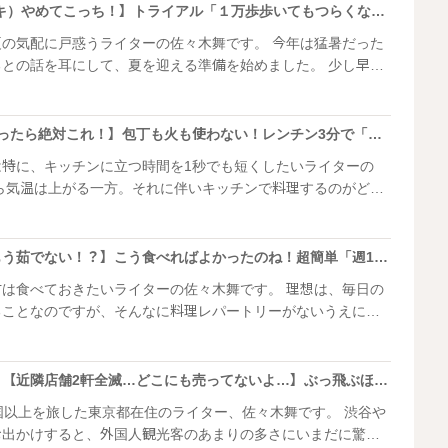
【ごめん、NIKE（ナイキ）やめてこっち！】トライアル「１万歩歩いてもつらくない！」コスパ高すぎ!!「知る人ぞ知る“名品”だよ」
配に戸惑うライターの佐々木舞です。 今年は猛暑だった
の話を耳にして、夏を迎える準備を始めました。 少し早い
間違い！すでに売り切れている夏アイテムもちらほらあって、
さい。
【なす2本とカニカマあったら絶対これ！】包丁も火も使わない！レンチン3分で「震えるほどウマイ！」
は特に、キッチンに立つ時間を1秒でも短くしたいライターの
わな
、素敵なレシピを発見したのでシェ
【スナップえんどうはもう茹でない！？】こう食べればよかったのね！超簡単「週1で作りたい」
べておきたいライターの佐々木舞です。 理想は、毎日の
ることなのですが、そんなに料理レパートリーがないうえにレ
理ができないので、頭を抱えることもしばしば。 そんな
つけたレシピがとっても美味しそうだったので作ってみまし
海外で大バズりして…→【近隣店舗2軒全滅…どこにも売ってないよ…】ぶっ飛ぶほどのウマさ「なんて事してくれたの」禁断だぜ
以上を旅した東京都在住のライター、佐々木舞です。 渋谷や
お出かけすると、外国人観光客のあまりの多さにいまだに驚き