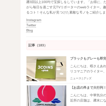
週3回以上100均で宝探しをしています。「お得に
がら毎日を過ごす元TVリポーターのwebライター
るコト！そんな私が見つけた素敵なモノをご紹介しま
Instagram
Twitter
Blog
記事（183）
こんにちは、暇さえあ
リコマニアのライター、佐々木舞です。 この時季
策グッズ。平日の午前中に訪
ニュース | グッズ
に人気の商品が奇跡的
こんにちは、中華気分
近所の店舗は、週末に
った際も1時間弱は待ちました。 そんな中、TBS『坂上&指