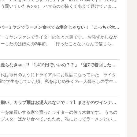
ゅう聞いていたものの、ハマるのが怖くてあえて避けていまし
のに、丸源スタンプカードに8個もスタンプがついています。
も覚めても丸源ラーメンのこと
【店の外まで大行列!!】バーミヤンでラーメン食べてる場合じゃない！「こっちが大当たり」スタジオ大絶賛！ヒロミさん驚愕「シェフ、天才」
お得なランチと期間限定メニュー、肉そば1年分が当たる25周
ヤンファンでライターの佐々木舞です。 お恥ずかしなが
ご紹介します。
の2年前。 「行ったことないなんて信じられ
に連れて行かれ、安さにびっくり、おいしさにびっくり、ドリ
くりして、あっという間にハマりました。 そんなバーミ
TBS『坂上&指原のつぶれない店』で特集されているのを発
今すぐ【トライアル】に走らなきゃ…!!「1,419円でいいの？？」「週7で着回したい」"在庫なし"になる前に(泣)
時代は毎日のようにトライアルにお世話になっていた、ライタ
といえば「トライアル」。とにかく、全てが安いのです！ あ
流れ、最近はトライアルの衣服にどハマりしています。食品同
ィが高く、完全にユニクロから乗り換えました。 中でも何
これ、反則でしょ…【お願い、カップ麺はお湯入れないで！？】まさかのウインナー！大大大正解な食べ方
ボトムス。 今回、その大人気シリーズから登
ーを箱買いする家で育ったライターの佐々木舞です。 うちの
いただいたので、元ヘビーユーザーの視点で、忖度なしで正直
ップスターばかり食べていたため、私にとってラーメンといえ
す！
り父の意思を継ぎ、今では私も家にストックしています。 ​そ
ップ麺がとんでもない姿になっているのを発見したんです！