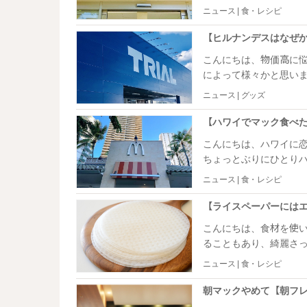
ます。 私たちにとってはただの日常である日本のアレコレ。外国人にとってはひとつ
ニュース | 食・レシピ
ひとつが新鮮で、感動だっ
本人が驚く、日本の素晴らしさを見
【ヒルナンデスはなぜかス
大バズりしている日本の美味しいも
こんにちは、物価高に悩むライターの
に入り、みんなが大好
によって様々かと思い
ある服で何とかなるし……とぐっと我
ニュース | グッズ
新品の服に袖を通しテン
んな時にいつも活用し
こんにちは、ハワイに恋して15
ちょっとぶりにひとりハワイ旅に行って
国の観光客も明らかに
ニュース | 食・レシピ
りは、まっすぐ歩くのが大変なく
のダブルパンチは変わ
るのに必死でした。 そんな中、旅行者にとっていろんな意味で心強いのが、世界
こんにちは、食材を使い切る
の……マクドナルド！ さて、ハワイだといくらで食べられるでしょうか。 ※記事内の
ることもあり、綺麗さ
ハワイ＝オアフ島ホノ
く……。 特に、普段使いをしない食材は賞味期限以内に消費できないことがよくあり
ニュース | 食・レシピ
ます。 例えばライスペーパー。生春巻きを作ったきり、どうしたら良いかわからな
い……とほったらかしているのは
が、使い切れるどころ