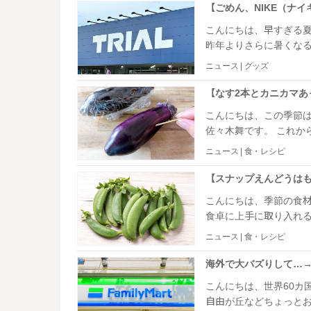
こんにちは、早すぎる夏の気
昨年よりさらに暑くなると
かな？と思いきや、大
ニュース | グッズ
慌てています。 いくつか手に入れたものの中で、とっても気に入ったサンダルがある
のでシェアさせてくだ
こんにちは、この季節
佐々木舞です。 これから気温は上がる一方。それに伴いキッチンで料理するのがどん
どん辛くなりますよね。 私は最近レシピ検索するときはいつも「時短」「火を使
ニュース | 食・レシピ
い」などのキーワードを入れています。 そんな中
アさせてください。
こんにちは、季節の食材は食
食卓に上手に取り入れ
シピを見ながらでないと料
ニュース | 食・レシピ
中、SNSでたまたま見
た！
こんにちは、世界60カ国
自由が丘などちょっと