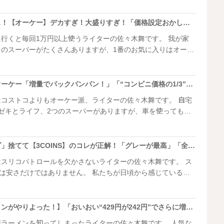
まい、さらにはありえない安さのアレまで紹介されたもんだか
大変！ 実は……お酒好きは知らなきゃ損するメニューがあるんです。
激安スーパー界も騒然…！【オーケー】デカすぎ！大盛りすぎ！「価格設定おかしい」「オリジン弁当が泣きそう」3選
くと毎回1万円以上使うライターの佐々木舞です。 我が家
ろのスーパーがたくさんありますが、1番のお気に入りはオーケ
番組でもよく特集されるのでお客
つも活気に満ちています。中でも特に人気なのがお弁当コーナ
いほど陳列棚の前には人だかりができています。 今回は、
【すごいのキター！】オーケー「増量でパックパンパン！」「“コンビニ価格の1/3”はヤバい」ファン歓喜3選
お弁当の中から、私のお気に入りをいくつか紹介させてくださ
コストコよりもオーケー派、ライターの佐々木舞です。 自宅
ゼキとライフ、2つのスーパーがありますが、車を使ってもオ
」から。 最近は、テレビでもよく特集されて
ーケーのお惣菜コーナーが紹介されているのを見かけました。
食品も魅力的ですが、お惣菜もお得なんです！オーケー好きと
ごめん！家の「洗濯カゴ」捨てて【3COINS】のコレが正解！「グレーが最高」「全サイズ欲しい」爆発ヒット2選
させてください。
スリコパトロールを欠かさないライターの佐々木舞です。 ス
ではありません。 私たちが日頃から感じている小
くれるグッズがたくさんあること。たった300円〜で、日々の
ります。 最近買って感動したのが洗濯グッ
【うわぁ〜！丸源ラーメンがやりよった！】「おいおい“429円が242円”でさらに増量無料って正気！？」今だけ「約50％増量」腹パンパン！
いたな……」と思わず舌を巻きました。
ラーメンを知ってしまったライターの佐々木舞です。 人気な