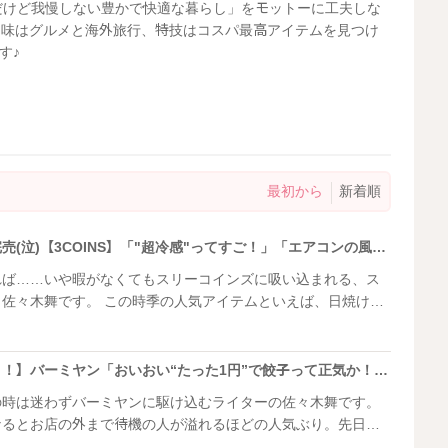
、だけど我慢しない豊かで快適な暮らし」をモットーに工夫しな
。趣味はグルメと海外旅行、特技はコスパ最高アイテムを見つけ
す♪
最初から
新着順
ブラックもグレーも即完売(泣)【3COINS】「"超冷感"ってすご！」「エアコンの風がす〜」お客さんが棚に戻して何とか買えた！ひんやり2選
れば……いや暇がなくてもスリーコインズに吸い込まれる、ス
の人気アイテムといえば、日焼け対
れても売り場にはたくさんの人がいます。 そんな中、特
に手に入ったのでご紹介させてください。
【お店の外まで大行列！！】バーミヤン「おいおい“たった1円”で餃子って正気か！？」計算どうなってるの…！衝撃コスパまとめ
の時は迷わずバーミヤンに駆け込むライターの佐々木舞です。
なるとお店の外まで待機の人が溢れるほどの人気ぶり。先日行
原のつぶれない店』でバー