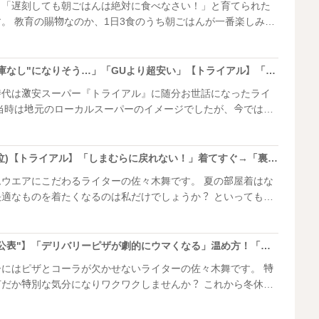
ら「遅刻しても朝ごはんは絶対に食べなさい！」と育てられた
一番楽しみ
きなのですが、お
2,000円前後することも……。 「美味しい朝ごはん
来るだけお金はかけたくない」。そんな時にチェックして欲し
「ライトグレーは即"在庫なし"になりそう…」「GUより超安い」【トライアル】「優秀すぎて追加買いするわ」着用レポ
モーニングです！
時代は激安スーパー『トライアル』に随分お世話になったライ
日もTBS「坂上&指原のつぶれない店」で特集され、なんだか
うな誇らしい気持ちです。 ですが……違う！違わな
ライアルの食品は確かに激安。でも実は、衣料品がすごいんで
"ベージュ"は当然完売(泣)【トライアル】「しまむらに戻れない！」着てすぐ→「裏起毛でポカポカ」「気持ち良すぎ」
アにこだわるライターの佐々木舞です。 夏の部屋着はな
ものを着たくなるのは私だけでしょうか？ といっても誰
たくない主義。 しまむらやドラッグストアで激
ものの、生地が微妙だったり着心地が気に入らなかったりで
た。 そんな中、やっと、やっと、毎日着た
【マツコさんが"ポロリ公表"】「デリバリーピザが劇的にウマくなる」温め方！「こうも変わるとは…」もうレンジでチンしない！
ったんです。
にはピザとコーラが欠かせないライターの佐々木舞です。 特
特別な気分になりワクワクしませんか？ これから冬休
る機会が増える家庭は多いはず。 そんなこの時季にピ
わるライフハックをシェアさせてください。普段、電子レンジ