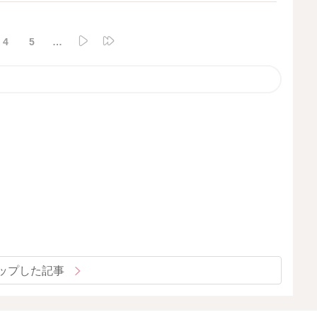
、必読です！
4
5
…
ップした記事