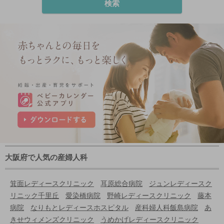
検索
大阪府で人気の産婦人科
箕面レディースクリニック
耳原総合病院
ジュンレディースク
リニック千里丘
愛染橋病院
野崎レディースクリニック
藤本
病院
なりもとレディースホスピタル
産科婦人科飯島病院
あ
きせウィメンズクリニック
うめかげレディースクリニック