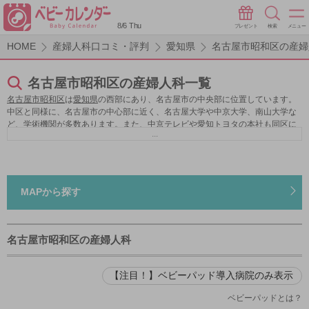
8/6 Thu
プレゼント
検索
メニュー
HOME
産婦人科口コミ・評判
愛知県
名古屋市昭和区の産婦
名古屋市昭和区の産婦人科一覧
名古屋市昭和区
は
愛知県
の西部にあり、名古屋市の中央部に位置しています。
中区と同様に、名古屋市の中心部に近く、名古屋大学や中京大学、南山大学な
ど、学術機関が多数あります。また、中京テレビや愛知トヨタの本社も同区に
...
あり、その他、鶴舞駅の周りには、名古屋市公会堂や鶴舞公園、陸上競技場も
整備されています。
名古屋市昭和区
の子育て事業は、show輪子育てウェブを立
ち上げ、子育て関連の行政機関や社会福祉協議会、保育園、児童館などの情報
を提供したり、子育て中のママたちのブログを掲載し、子育てに役立つ身近な
情報を発信するなど、サポート体制ができあがっています。区内の産婦人科
MAPから探す
は、産科だけでなく婦人科、小児科もある医院や、最新設備が整っている医院
などいろいろな面で充実していますのでよりよい産婦人科選びをすることが可
能です。
名古屋市昭和区の産婦人科
【注目！】ベビーパッド導入病院のみ表示
ベビーパッドとは？