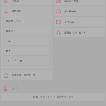
体験談
産婦人科検索
基礎知識
婦人科検索
妊娠前・妊活
タウン誌
妊娠中
全員無料プレゼント
出産
育児
不妊・不妊治療
監修医師・専門家一覧
アプリ
妊娠・育児アプリ
/
体重管理アプリ