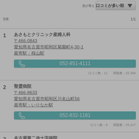
並び替え
5件
1/1
1
あさもとクリニック産婦人科
〒466-0843
愛知県名古屋市昭和区菊園町4-30-1
最寄駅：桜山駅
052-851-4111
口コミ数：11
閲覧数：32,394
2
聖霊病院
〒466-8633
愛知県名古屋市昭和区川名山町56
最寄駅：いりなか駅
052-832-1181
口コミ数：9
閲覧数：25,217
名古屋第二赤十字病院