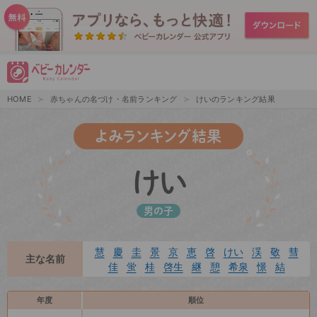
HOME
赤ちゃんの名づけ・名前ランキング
けいのランキング結果
よみランキング結果
けい
男の子
慧
慶
圭
景
京
恵
啓
けい
渓
敬
彗
主な名前
佳
蛍
桂
啓生
継
憩
希泉
憬
結
年度
順位