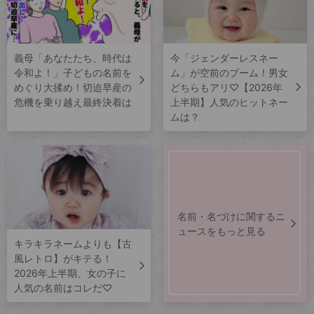
義母「あなたたち、時代は
今「ジェンダーレスネー
令和よ！」子どもの名前を
ム」が空前のブーム！男女
めぐり大揉め！切迫早産の
どちらもアリ♡【2026年
危機を乗り越え最終決着は
上半期】人気のヒットネー
ムは？
名前・名づけに関するニ
ュースをもっと見る
キラキラネームよりも【古
風レトロ】がキテる！
2026年上半期、女の子に
人気の名前はコレだ♡