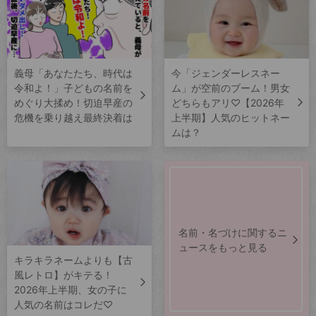
義母「あなたたち、時代は
今「ジェンダーレスネー
令和よ！」子どもの名前を
ム」が空前のブーム！男女
めぐり大揉め！切迫早産の
どちらもアリ♡【2026年
危機を乗り越え最終決着は
上半期】人気のヒットネー
ムは？
名前・名づけに関するニ
ュースをもっと見る
キラキラネームよりも【古
風レトロ】がキテる！
2026年上半期、女の子に
人気の名前はコレだ♡