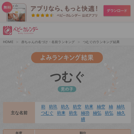
HOME
赤ちゃんの名づけ・名前ランキング
つむぐのランキング結果
よみランキング結果
つむぐ
男の子
紡
紡玖
紡久
紡空
紡來
紬空
紬
紬玖
主な名前
つむぐ
紡来
紡生
紬功
紬弘
紡弘
紬久
績
年度
順位