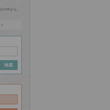
ータの中から、
た！
検索