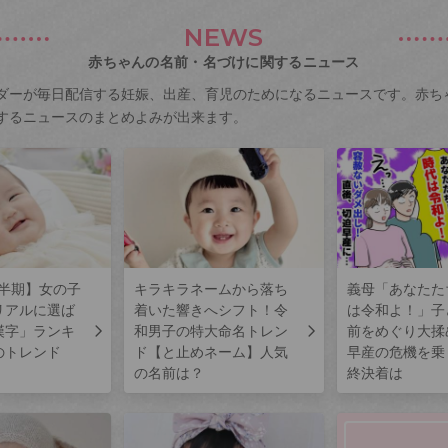
NEWS
赤ちゃんの名前・名づけに関するニュース
ダーが毎日配信する妊娠、出産、育児のためになるニュースです。赤ち
するニュースのまとめよみが出来ます。
上半期】女の子
キラキラネームから落ち
義母「あなたた
リアルに選ば
着いた響きへシフト！令
は令和よ！」子
漢字」ランキ
和男子の特大命名トレン
前をめぐり大揉
のトレンド
ド【と止めネーム】人気
早産の危機を乗
の名前は？
終決着は