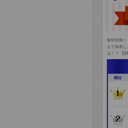
毎年恒例！
まで発表し
は！？ 【調